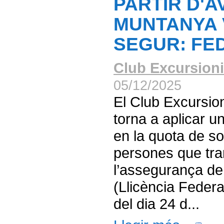
PARTIR D'AV
MUNTANYA 
SEGUR: FED
Club Excursioni
05/12/2025
El Club Excursio
torna a aplicar 
en la quota de so
persones que tra
l’assegurança d
(Llicència Federa
del dia 24 d...