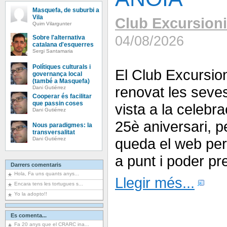
Masquefa, de suburbi a
Vila
Club Excursioni
Quim Vilargunter
04/08/2026
Sobre l'alternativa
catalana d'esquerres
Sergi Santamaria
Polítiques culturals i
El Club Excursio
governança local
(també a Masquefa)
renovat les seve
Dani Gutiérrez
Cooperar és facilitar
que passin coses
vista a la celebra
Dani Gutiérrez
25è aniversari, 
Nous paradigmes: la
transversalitat
queda el web per 
Dani Gutiérrez
a punt i poder pr
Darrers comentaris
Hola, Fa uns quants anys...
Llegir més...
Encara tens les tortugues s...
Yo la adopto!!
Es comenta...
Fa 20 anys que el CRARC ina...