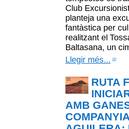
Club Excursionis
planteja una excu
fantàstica per cu
realitzant el Toss
Baltasana, un cim
Llegir més...
RUTA 
INICIA
AMB GANES
COMPANYIA
AGUILERA: 