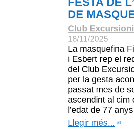
FESTA DE 
DE MASQU
Club Excursioni
18/11/2025
La masquefina F
i Esbert rep el r
del Club Excursi
per la gesta aco
passat mes de s
ascendint al cim 
l’edat de 77 anys
Llegir més...