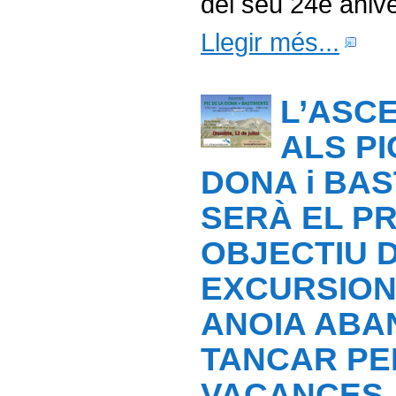
del seu 24è anive
Llegir més...
L’ASC
ALS PI
DONA i BA
SERÀ EL P
OBJECTIU 
EXCURSION
ANOIA ABA
TANCAR PE
VACANCES