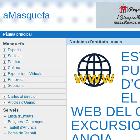
aMasquefa
Pàgina principal
Notícies d'entitats locals
Masquefa
Esports
ES
Societat
Política
PU
Cultura
Exposicions Virtuals
D’
Entrevista
Seccions
EL
Cartes al director
Articles d'Opinió
WEB DEL 
Serveis
Llista d'Entitats
EXCURSIO
Botigues i Comerços
Taulell d'Anuncis
Borsa de Treball
ANOIA