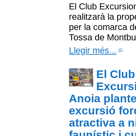
El Club Excursio
realitzarà la pro
per la comarca de
Tossa de Montbu
Llegir més...
El Club
Excurs
Anoia plant
excursió for
atractiva a n
faunístic i c