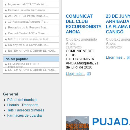
Ingressen al CRARC els trit...
Persona, revista iberoameri...
COMUNICAT
23 DE JUNY
2a.PART - La Petita torna a...
DEL CLUB
ARRIBADA
10 Resistencia Autocros 7 a...
EXCURSIONISTA
LA FLAMA 
Retirades de la Reserva Nat...
ANOIA
CANIGÓ
Control Central ADF a Torre...
MAREIG! Nova sessió de teat...
Club Excursionista
Club Excursio
Anoia
Anoia
Un any més, la Caminada In...
21/07/2026
08/06/2026
ESTEM A PUNT D’OBRIR EL NOU...
COMUNICAT DEL
CLUB
Llegir més...
Va ser popular
EXCURSIONISTA
ANOIA Masquefa, 21
COMUNICAT DEL CLUB
de juliol de 2026
EXCURSIO...
ESTEM A PUNT D’OBRIR EL NOU...
Llegir més...
General
Plànol del municipi
Horaris i Transports
Tels. i adreces d'interès
Farmàcies de guardia
PUJAD