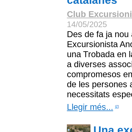
catalanes
Club Excursioni
14/05/2025
Des de fa ja nou 
Excursionista An
una Trobada en l
a diverses associ
compromesos en l
de les persones
necessitats espec
Llegir més...
Una ex