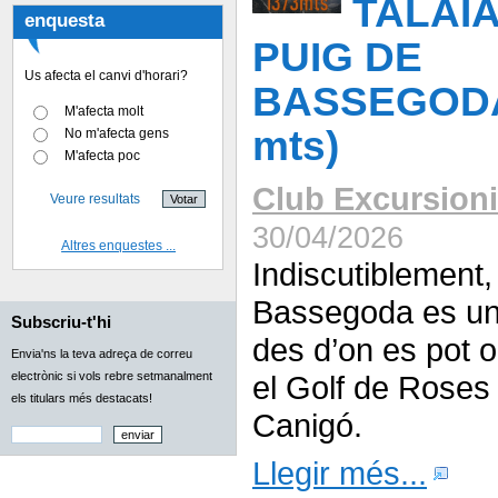
TALAIA
enquesta
PUIG DE
Us afecta el canvi d'horari?
BASSEGODA
M'afecta molt
mts)
No m'afecta gens
M'afecta poc
Club Excursioni
Veure resultats
30/04/2026
Altres enquestes ...
Indiscutiblement,
Bassegoda es un
Subscriu-t'hi
des d’on es pot o
Envia'ns la teva adreça de correu
electrònic si vols rebre setmanalment
el Golf de Roses 
els titulars més destacats!
Canigó.
Llegir més...