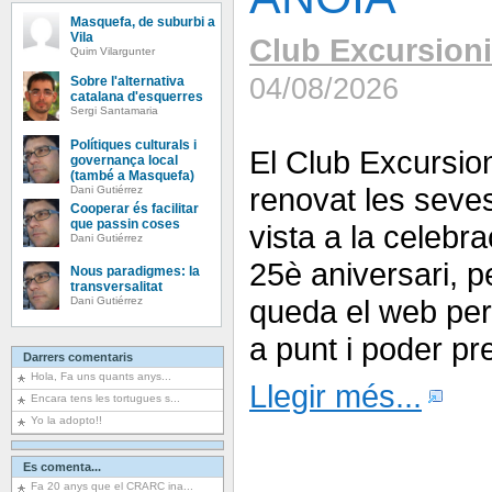
Masquefa, de suburbi a
Vila
Club Excursioni
Quim Vilargunter
04/08/2026
Sobre l'alternativa
catalana d'esquerres
Sergi Santamaria
Polítiques culturals i
El Club Excursio
governança local
(també a Masquefa)
renovat les seve
Dani Gutiérrez
Cooperar és facilitar
que passin coses
vista a la celebra
Dani Gutiérrez
25è aniversari, 
Nous paradigmes: la
transversalitat
queda el web per 
Dani Gutiérrez
a punt i poder pr
Darrers comentaris
Hola, Fa uns quants anys...
Llegir més...
Encara tens les tortugues s...
Yo la adopto!!
Es comenta...
Fa 20 anys que el CRARC ina...