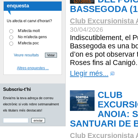
enquesta
BASSEGODA (13
Club Excursionista 
Us afecta el canvi d'horari?
30/04/2026
M'afecta molt
Indiscutiblement, el P
No m'afecta gens
M'afecta poc
Bassegoda es una bo
d’on es pot observar t
Veure resultats
Roses fins al Canigó.
Altres enquestes ...
Llegir més...
Subscriu-t'hi
CLUB
Envia'ns la teva adreça de correu
EXCURSI
electrònic si vols rebre setmanalment
els titulars més destacats!
ANOIA: 
SANTUARI DE 
Club Excursionista 