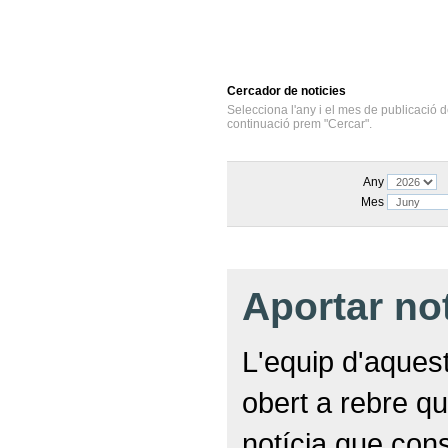
Cercador
de noticies
Selecciona l'any i el mes de publicació d
continuació prem "Cercar".
Any
Mes
Aportar no
L'equip d'aquest
obert a rebre qu
notícia que con