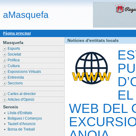
aMasquefa
Pàgina principal
Notícies d'entitats locals
Masquefa
Esports
ES
Societat
Política
PU
Cultura
Exposicions Virtuals
D’
Entrevista
Seccions
EL
Cartes al director
Articles d'Opinió
WEB DEL 
Serveis
Llista d'Entitats
EXCURSIO
Botigues i Comerços
Taulell d'Anuncis
Borsa de Treball
ANOIA