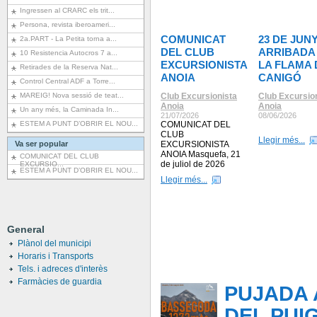
Ingressen al CRARC els trit...
Persona, revista iberoameri...
COMUNICAT
23 DE JUNY
2a.PART - La Petita torna a...
DEL CLUB
ARRIBADA
10 Resistencia Autocros 7 a...
EXCURSIONISTA
LA FLAMA 
Retirades de la Reserva Nat...
ANOIA
CANIGÓ
Control Central ADF a Torre...
MAREIG! Nova sessió de teat...
Club Excursionista
Club Excursio
Anoia
Anoia
Un any més, la Caminada In...
21/07/2026
08/06/2026
ESTEM A PUNT D’OBRIR EL NOU...
COMUNICAT DEL
CLUB
Llegir més...
Va ser popular
EXCURSIONISTA
ANOIA Masquefa, 21
COMUNICAT DEL CLUB
de juliol de 2026
EXCURSIO...
ESTEM A PUNT D’OBRIR EL NOU...
Llegir més...
General
Plànol del municipi
Horaris i Transports
Tels. i adreces d'interès
Farmàcies de guardia
PUJADA 
DEL PUI