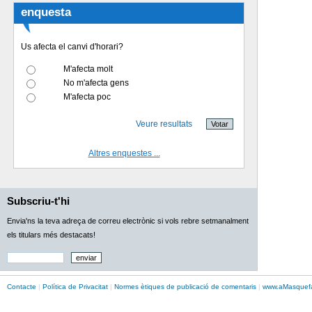
enquesta
Us afecta el canvi d'horari?
M'afecta molt
No m'afecta gens
M'afecta poc
Veure resultats
Altres enquestes ...
Subscriu-t'hi
Envia'ns la teva adreça de correu electrònic si vols rebre setmanalment
els titulars més destacats!
Contacte
|
Política de Privacitat
|
Normes ètiques de publicació de comentaris
|
www.
aMasque