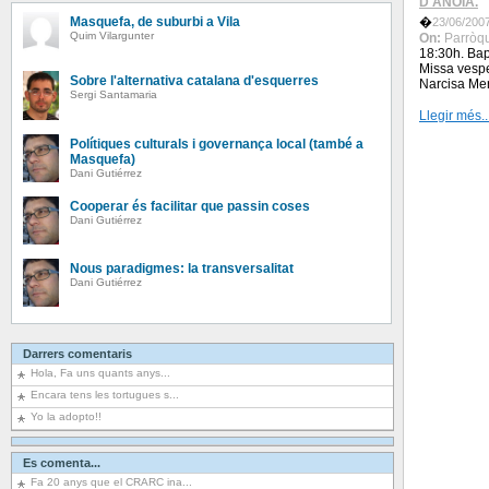
D'ANOIA.
Masquefa, de suburbi a Vila
�
23/06/2007
Quim Vilargunter
On:
Parròq
18:30h. Bap
Missa vespe
Sobre l'alternativa catalana d'esquerres
Narcisa Me
Sergi Santamaria
Llegir més..
Polítiques culturals i governança local (també a
Masquefa)
Dani Gutiérrez
Cooperar és facilitar que passin coses
Dani Gutiérrez
Nous paradigmes: la transversalitat
Dani Gutiérrez
Darrers comentaris
Hola, Fa uns quants anys...
Encara tens les tortugues s...
Yo la adopto!!
Es comenta...
Fa 20 anys que el CRARC ina...