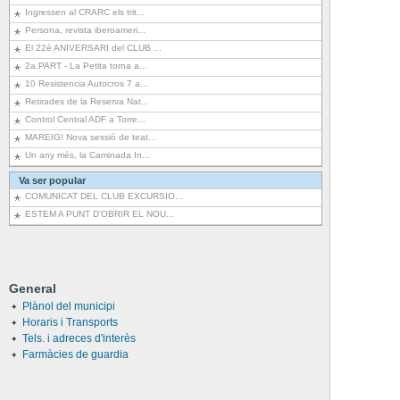
Ingressen al CRARC els trit...
Persona, revista iberoameri...
El 22è ANIVERSARI del CLUB ...
2a.PART - La Petita torna a...
10 Resistencia Autocros 7 a...
Retirades de la Reserva Nat...
Control Central ADF a Torre...
MAREIG! Nova sessió de teat...
Un any més, la Caminada In...
Va ser popular
COMUNICAT DEL CLUB EXCURSIO...
ESTEM A PUNT D’OBRIR EL NOU...
General
Plànol del municipi
Horaris i Transports
Tels. i adreces d'interès
Farmàcies de guardia