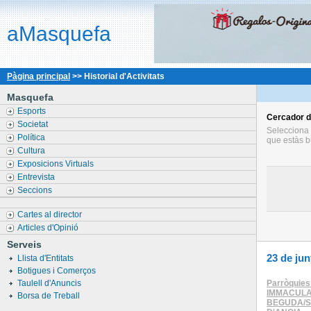
aMasquefa
Pàgina principal
>> Historial d'Activitats
Masquefa
Esports
Cercador
d
Societat
Selecciona l
Política
que estàs b
Cultura
Exposicions Virtuals
Entrevista
Seccions
Cartes al director
Articles d'Opinió
Serveis
23 de jun
Llista d'Entitats
Botigues i Comerços
Taulell d'Anuncis
Parròquie
IMMACULA
Borsa de Treball
BEGUDA/S