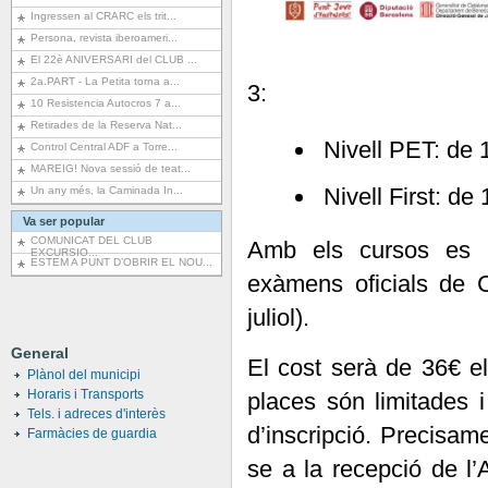
Ingressen al CRARC els trit...
Persona, revista iberoameri...
El 22è ANIVERSARI del CLUB ...
2a.PART - La Petita torna a...
3:
10 Resistencia Autocros 7 a...
Retirades de la Reserva Nat...
Nivell PET: de 
Control Central ADF a Torre...
MAREIG! Nova sessió de teat...
Nivell First: de
Un any més, la Caminada In...
Va ser popular
COMUNICAT DEL CLUB
Amb els cursos es p
EXCURSIO...
ESTEM A PUNT D’OBRIR EL NOU...
exàmens oficials de 
juliol).
General
El cost serà de 36€ el
Plànol del municipi
Horaris i Transports
places són limitades i
Tels. i adreces d'interès
d’inscripció. Precisame
Farmàcies de guardia
se a la recepció de l’