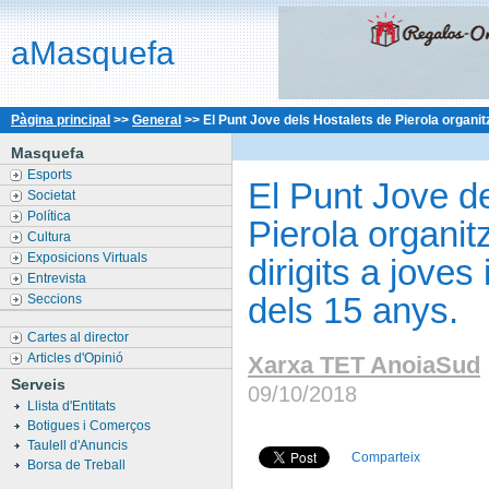
aMasquefa
Pàgina principal
>>
General
>>
El Punt Jove dels Hostalets de Pierola organitza
Masquefa
Esports
El Punt Jove d
Societat
Política
Pierola organit
Cultura
Exposicions Virtuals
dirigits a joves 
Entrevista
dels 15 anys.
Seccions
Cartes al director
Articles d'Opinió
Xarxa TET AnoiaSud
Serveis
09/10/2018
Llista d'Entitats
Botigues i Comerços
Taulell d'Anuncis
Comparteix
Borsa de Treball