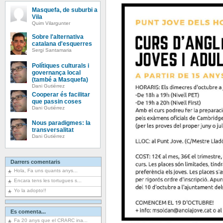
Masquefa, de suburbi a
Vila
Quim Vilargunter
Sobre l'alternativa
catalana d'esquerres
Sergi Santamaria
Polítiques culturals i
governança local
(també a Masquefa)
Dani Gutiérrez
Cooperar és facilitar
que passin coses
Dani Gutiérrez
Nous paradigmes: la
transversalitat
Dani Gutiérrez
Darrers comentaris
Hola, Fa uns quants anys...
Encara tens les tortugues s...
Yo la adopto!!
Es comenta...
Fa 20 anys que el CRARC ina...