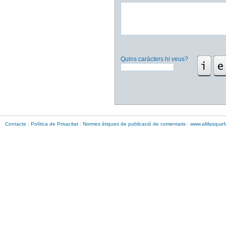
Quins caràcters hi veus?
Contacte
|
Política de Privacitat
|
Normes ètiques de publicació de comentaris
|
www.
aMasque