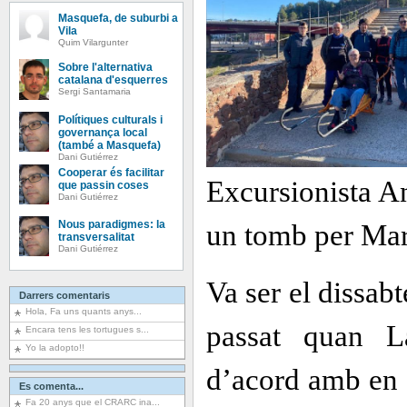
Masquefa, de suburbi a
Vila
Quim Vilargunter
Sobre l'alternativa
catalana d'esquerres
Sergi Santamaria
Polítiques culturals i
governança local
(també a Masquefa)
Dani Gutiérrez
Cooperar és facilitar
Excursionista An
que passin coses
Dani Gutiérrez
un tomb per Mart
Nous paradigmes: la
transversalitat
Dani Gutiérrez
Va ser el dissab
Darrers comentaris
Hola, Fa uns quants anys...
passat quan L
Encara tens les tortugues s...
Yo la adopto!!
d’acord amb en 
Es comenta...
Fa 20 anys que el CRARC ina...