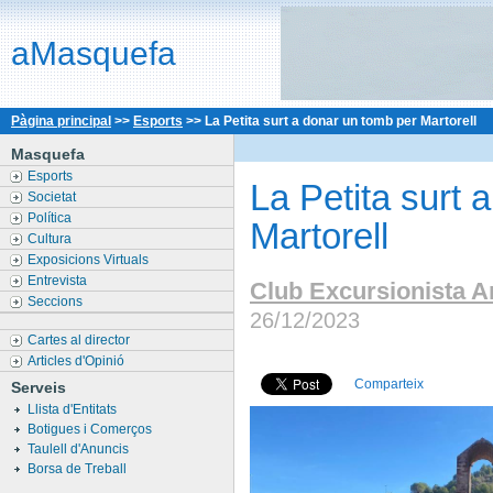
aMasquefa
Pàgina principal
>>
Esports
>>
La Petita surt a donar un tomb per Martorell
Masquefa
Esports
La Petita surt 
Societat
Política
Martorell
Cultura
Exposicions Virtuals
Entrevista
Club Excursionista A
Seccions
26/12/2023
Cartes al director
Articles d'Opinió
Comparteix
Serveis
Llista d'Entitats
Botigues i Comerços
Taulell d'Anuncis
Borsa de Treball