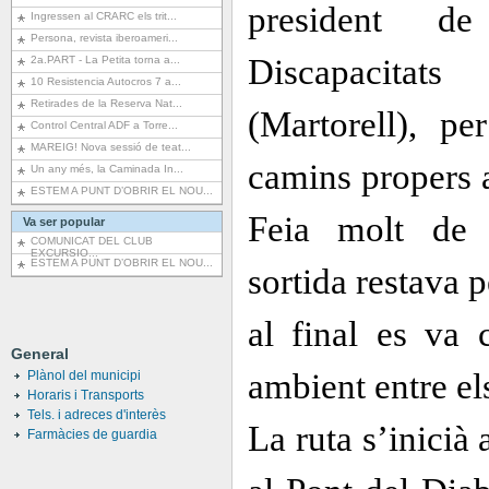
president de
Ingressen al CRARC els trit...
Persona, revista iberoameri...
Discapacitat
2a.PART - La Petita torna a...
10 Resistencia Autocros 7 a...
Retirades de la Reserva Nat...
(Martorell), pe
Control Central ADF a Torre...
MAREIG! Nova sessió de teat...
camins propers a
Un any més, la Caminada In...
ESTEM A PUNT D’OBRIR EL NOU...
Feia molt de 
Va ser popular
COMUNICAT DEL CLUB
EXCURSIO...
ESTEM A PUNT D’OBRIR EL NOU...
sortida restava p
al final es va
General
ambient entre els
Plànol del municipi
Horaris i Transports
Tels. i adreces d'interès
La ruta s’inicià
Farmàcies de guardia