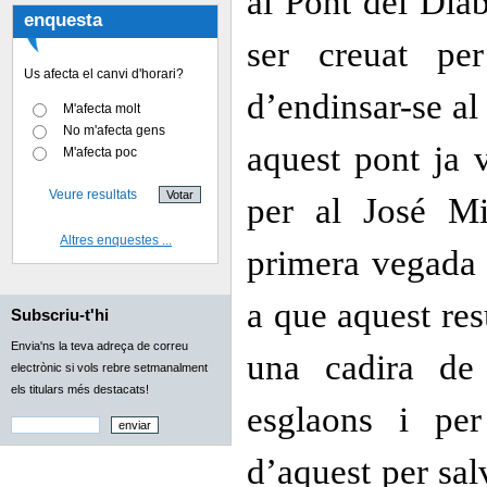
al Pont del Diab
enquesta
ser creuat pe
Us afecta el canvi d'horari?
d’endinsar-se al 
M'afecta molt
No m'afecta gens
aquest pont ja v
M'afecta poc
Veure resultats
per al José Mi
Altres enquestes ...
primera vegada 
a que aquest res
Subscriu-t'hi
Envia'ns la teva adreça de correu
una cadira de
electrònic si vols rebre setmanalment
els titulars més destacats!
esglaons i per
d’aquest per sal