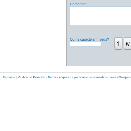
Comentari
Quins caràcters hi veus?
Contacte
|
Política de Privacitat
|
Normes ètiques de publicació de comentaris
|
www.
aMasque