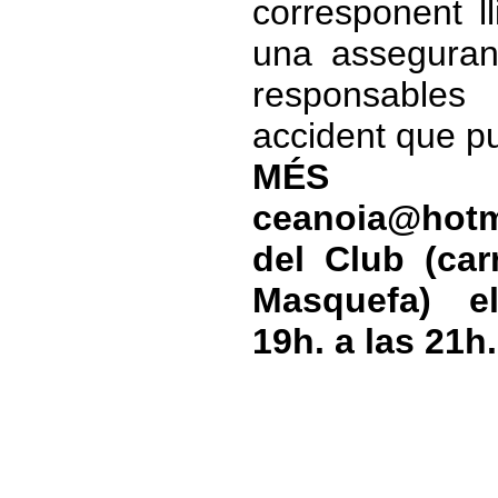
corresponent ll
una asseguran
responsabl
accident que pu
MÉS IN
ceanoia@hotm
del Club (car
Masquefa) e
19h. a las 21h.