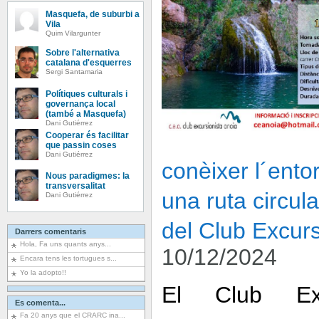
Masquefa, de suburbi a
Vila
Quim Vilargunter
Sobre l'alternativa
catalana d'esquerres
Sergi Santamaria
Polítiques culturals i
governança local
(també a Masquefa)
Dani Gutiérrez
Cooperar és facilitar
que passin coses
Dani Gutiérrez
conèixer l´ent
Nous paradigmes: la
transversalitat
una ruta circula
Dani Gutiérrez
del Club Excurs
Darrers comentaris
Hola, Fa uns quants anys...
10/12/2024
Encara tens les tortugues s...
Yo la adopto!!
El Club Exc
Es comenta...
Fa 20 anys que el CRARC ina...