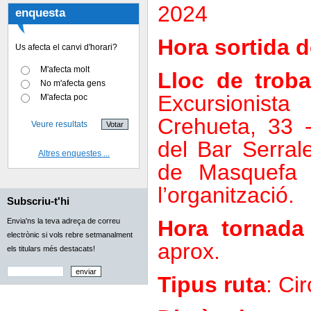
2024
enquesta
Hora sortida 
Us afecta el canvi d'horari?
M'afecta molt
Lloc de trob
No m'afecta gens
Excursionist
M'afecta poc
Crehueta, 33 
Veure resultats
del Bar Serrale
Altres enquestes ...
de Masquefa 
l’organització.
Subscriu-t'hi
Hora tornada
Envia'ns la teva adreça de correu
electrònic si vols rebre setmanalment
aprox.
els titulars més destacats!
Tipus ruta
: Cir