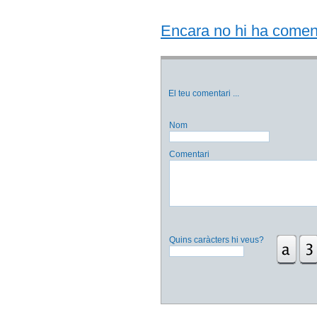
Encara no hi ha comentar
El teu comentari
...
Nom
Comentari
Quins caràcters hi veus?