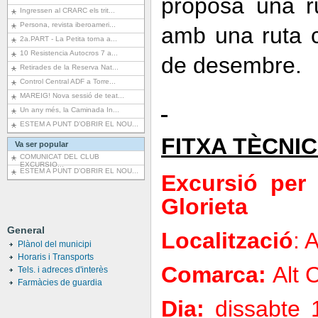
proposa una r
Ingressen al CRARC els trit...
Persona, revista iberoameri...
amb una ruta c
2a.PART - La Petita torna a...
10 Resistencia Autocros 7 a...
de desembre.
Retirades de la Reserva Nat...
Control Central ADF a Torre...
MAREIG! Nova sessió de teat...
Un any més, la Caminada In...
ESTEM A PUNT D’OBRIR EL NOU...
FITXA TÈCNI
Va ser popular
COMUNICAT DEL CLUB
EXCURSIO...
ESTEM A PUNT D’OBRIR EL NOU...
Excursió per 
Glorieta
General
Localització
: 
Plànol del municipi
Horaris i Transports
Comarca:
Alt 
Tels. i adreces d'interès
Farmàcies de guardia
Dia:
dissabte 