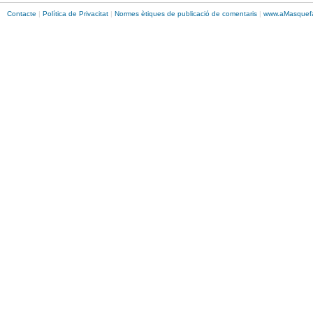
Contacte
|
Política de Privacitat
|
Normes ètiques de publicació de comentaris
|
www.
aMasque