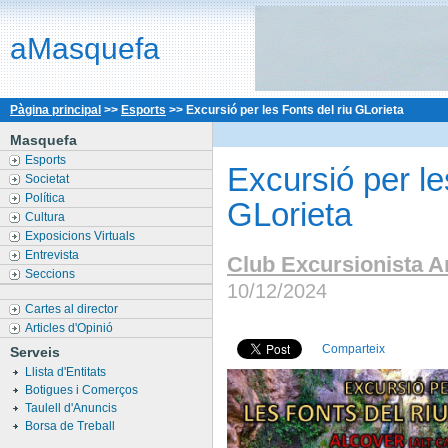
aMasquefa
Pàgina principal
>>
Esports
>>
Excursió per les Fonts del riu GLorieta
Masquefa
Esports
Excursió per le
Societat
Política
GLorieta
Cultura
Exposicions Virtuals
Entrevista
Club Excursionista A
Seccions
10/12/2024
Cartes al director
Articles d'Opinió
Comparteix
Serveis
Llista d'Entitats
Botigues i Comerços
Taulell d'Anuncis
Borsa de Treball