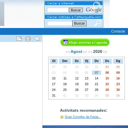
Buscar
Contacte
Agost
2026
Dl
Dm
Dc
Dj
Dv
Ds
Dg
27
28
29
30
31
01
02
03
04
05
06
07
08
09
10
11
12
13
14
15
16
17
18
19
20
21
22
23
24
25
26
27
28
29
30
31
01
02
03
04
05
06
Activitats recomanades:
Gran Correfoc de Festa...