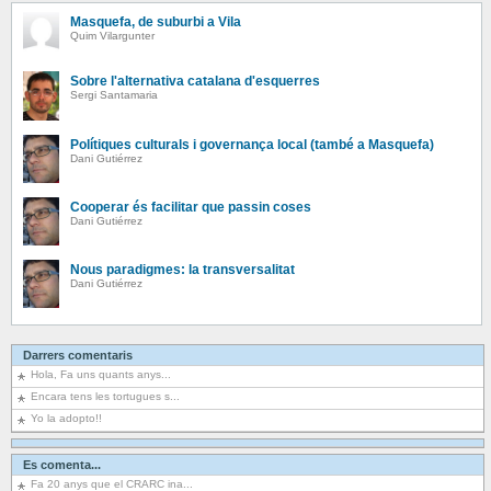
Masquefa, de suburbi a Vila
Quim Vilargunter
Sobre l'alternativa catalana d'esquerres
Sergi Santamaria
Polítiques culturals i governança local (també a Masquefa)
Dani Gutiérrez
Cooperar és facilitar que passin coses
Dani Gutiérrez
Nous paradigmes: la transversalitat
Dani Gutiérrez
Darrers comentaris
Hola, Fa uns quants anys...
Encara tens les tortugues s...
Yo la adopto!!
Es comenta...
Fa 20 anys que el CRARC ina...