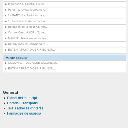
Ingressen al CRARC els trit...
Persona, revista iberoameri...
2a.PART - La Petita torna a...
10 Resistencia Autocros 7 a...
Retirades de la Reserva Nat...
Control Central ADF a Torre...
MAREIG! Nova sessió de teat...
Un any més, la Caminada In...
ESTEM A PUNT D’OBRIR EL NOU...
Va ser popular
COMUNICAT DEL CLUB EXCURSIO...
ESTEM A PUNT D’OBRIR EL NOU...
General
Plànol del municipi
Horaris i Transports
Tels. i adreces d'interès
Farmàcies de guardia