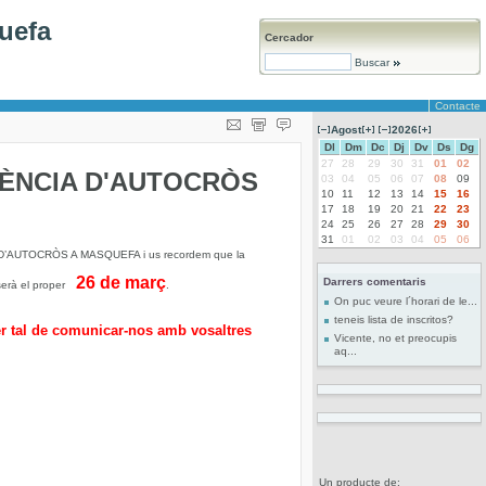
uefa
Cercador
Buscar
Contacte
Agost
2026
Dl
Dm
Dc
Dj
Dv
Ds
Dg
27
28
29
30
31
01
02
TÈNCIA D'AUTOCRÒS
03
04
05
06
07
08
09
10
11
12
13
14
15
16
17
18
19
20
21
22
23
24
25
26
27
28
29
30
31
01
02
03
04
05
06
 D’AUTOCRÒS A MASQUEFA i us recordem que la
26 de març
Darrers comentaris
 serà el proper
.
On puc veure l´horari de le...
teneis lista de inscritos?
per tal de comunicar-nos amb vosaltres
Vicente, no et preocupis
aq...
Un producte de: