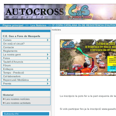
Pàgina principal
>>
Les Noticies
>>
9ª COPA CATALANA 3h DE RESISTÈNCIA D'AUTOC
noticies
C.E. Gas a Fons de Masquefa
Curses
On està el circuit?
Contacte
Reglaments
La nostra gent
Fotos
Taulell d'Anuncis
Fòrum
Enllaços
Temps - Predicció
Col·laboradors
Repercusió Mediàtica
Premis
Historial
La inscripcio la pots fer a la part esquerra de l
Les nostres notícies
Les nostres activitats
Si vols participar fes ja la inscripció www.gasa
Subscriu-t'hi