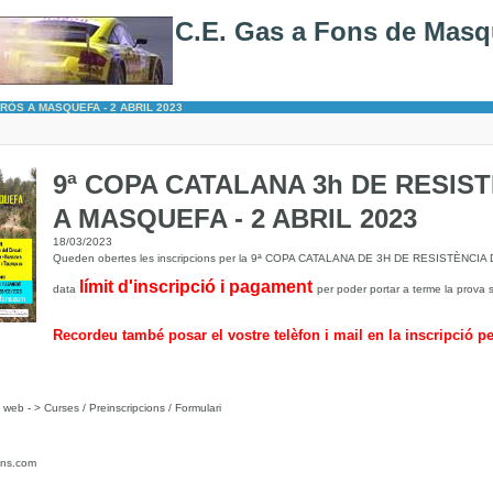
C.E. Gas a Fons de Masq
RÒS A MASQUEFA - 2 ABRIL 2023
9ª COPA CATALANA 3h DE RESIS
A MASQUEFA - 2 ABRIL 2023
18/03/2023
Queden obertes les inscripcions per la 9ª COPA CATALANA DE 3H DE RESISTÈNCIA
límit d'inscripció i pagament
data
per poder portar a terme la prova
Recordeu també posar el vostre telèfon i mail en la inscripció 
a web - > Curses / Preinscripcions / Formulari
fons.com