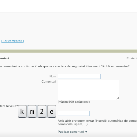
[ Fer comentari ]
entari
Envian
eu comentari, a continuació els quatre caracters de seguretat i finalment "Publicar comentari".
Nom
Comentari
(màxim 500 caràcters!)
ters hi veus?
Amb això pretenem evitar l'inserció automàtica de comen
comercials, spam, ...)
Publicar comentari