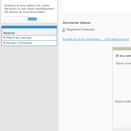
Envia'ns la teva adreça de correu
electrònic si vols rebre periòdicament
els titulars de la nostra entitat !
Documents Adjunts
Reglament Particular
General
Plànol del municipi
Encara no hi ha comentaris ... i si hi dius la teva?
Horaris i Transports
El teu com
Escriu el t
Quins caràc