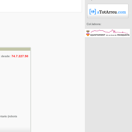
Col.labora:
t desde:
74.7.227.50
taris (robots