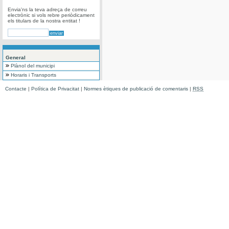
Envia'ns la teva adreça de correu
electrònic si vols rebre periòdicament
els titulars de la nostra entitat !
General
Plànol del municipi
Horaris i Transports
Contacte
|
Política de Privacitat
|
Normes ètiques de publicació de comentaris
|
RSS