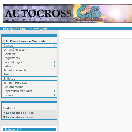
Pàgina principal
>>
Any 2008
C.E. Gas a Fons de Masquefa
Curses
On està el circuit?
Contacte
Reglaments
La nostra gent
Fotos
Taulell d'Anuncis
Fòrum
Enllaços
Temps - Predicció
Col·laboradors
Repercusió Mediàtica
Premis
Historial
Les nostres notícies
Les nostres activitats
Subscriu-t'hi