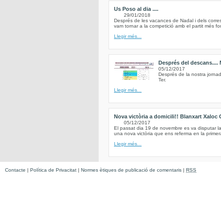
Us Poso al dia ....
29/01/2018
Després de les vacances de Nadal i dels corre
vam tornar a la competició amb el partit més for
Llegir més...
Després del descans....
05/12/2017
Després de la nostra jorna
Ter.
Llegir més...
Nova victòria a domicili!! Blanxart Xaloc
05/12/2017
El passat dia 19 de novembre es va disputar l
una nova victòria que ens referma en la primera
Llegir més...
Contacte
|
Política de Privacitat
|
Normes ètiques de publicació de comentaris
|
RSS