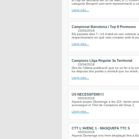
El cap de setmana del 30 de Març a l'1 d'Abril 
categoria Benjamí vam tenir representació a càr
Llegir més...
Campionat Barcelona i Top 8 Promeses
23/04/2018
Els passats dies 7 i 14 d'abril es van celebrar
respectivament en què vam comptar amb la parti
Llegir més...
Campions Lliga Regular 3a Territorial
23/04/2018
Des de l'última publicació que es va fer a la 
ha disputat dos partits a domicili que ha resolt 
Llegir més...
US NECESSITEM!!!!
05/03/2018
Aquest proper Diumenge a les 11h. tenim sens 
aconseguir el Títol de Campions del Grup 2.
Llegir més...
CTT L'AVENÇ 1 - MASQUEFA TTC 5
05/03/2018
Aquest Diumenge ens hem desplaçat fins a Esp