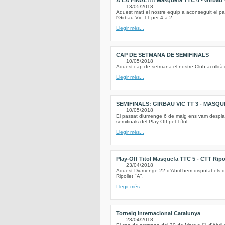
A LA FINAL!!!! Masquefa TTC 4 - Girbau 
13/05/2018
Aquest matí el nostre equip a aconseguit el pas
l'Girbau Vic TT per 4 a 2.
Llegir més...
CAP DE SETMANA DE SEMIFINALS
10/05/2018
Aquest cap de setmana el nostre Club acollirà el
Llegir més...
SEMIFINALS: GIRBAU VIC TT 3 - MASQU
10/05/2018
El passat diumenge 6 de maig ens vam desplaçar
semifinals del Play-Off pel Títol.
Llegir més...
Play-Off Titol Masquefa TTC 5 - CTT Ripol
23/04/2018
Aquest Diumenge 22 d'Abril hem disputat els quar
Ripollet "A".
Llegir més...
Torneig Internacional Catalunya
23/04/2018