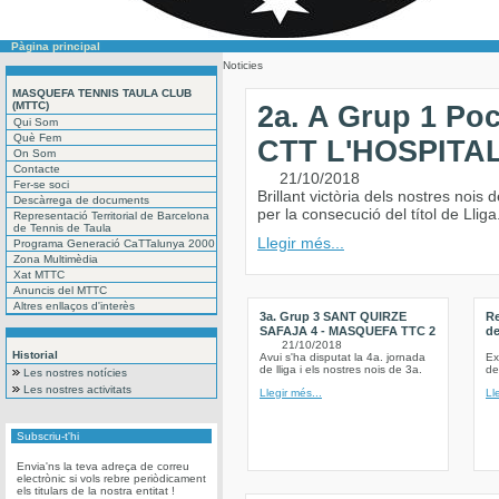
Pàgina principal
Noticies
MASQUEFA TENNIS TAULA CLUB
(MTTC)
2a. A Grup 1 P
Qui Som
Què Fem
CTT L'HOSPITA
On Som
Contacte
21/10/2018
Fer-se soci
Brillant victòria dels nostres nois 
Descàrrega de documents
per la consecució del títol de Lliga
Representació Territorial de Barcelona
de Tennis de Taula
Llegir més...
Programa Generació CaTTalunya 2000
Zona Multimèdia
Xat MTTC
Anuncis del MTTC
Altres enllaços d'interès
3a. Grup 3 SANT QUIRZE
Re
SAFAJA 4 - MASQUEFA TTC 2
de
21/10/2018
Historial
Avui s'ha disputat la 4a. jornada
Ex
de lliga i els nostres nois de 3a.
de
Les nostres notícies
Les nostres activitats
Llegir més...
Ll
Subscriu-t'hi
Envia'ns la teva adreça de correu
electrònic si vols rebre periòdicament
els titulars de la nostra entitat !