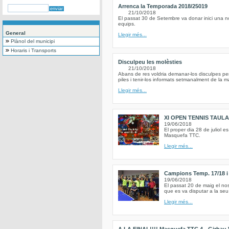
Arrenca la Temporada 2018/25019
21/10/2018
El passat 30 de Setembre va donar inici una n
equips.
General
Llegir més...
Plànol del municipi
Horaris i Transports
Disculpeu les molèsties
21/10/2018
Abans de res voldria demanar-los disculpes pe
piles i tenir-los informats setmanalment de la 
Llegir més...
XI OPEN TENNIS TAUL
19/06/2018
El proper dia 28 de juliol e
Masquefa TTC.
Llegir més...
Campions Temp. 17/18 i 
19/06/2018
El passat 20 de maig el nos
que es va disputar a la seu
Llegir més...