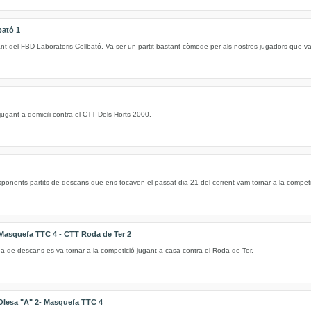
bató 1
vant del FBD Laboratoris Collbató. Va ser un partit bastant còmode per als nostres jugadors que 
jugant a domicili contra el CTT Dels Horts 2000.
ponents partits de descans que ens tocaven el passat dia 21 del corrent vam tornar a la competici
 Masquefa TTC 4 - CTT Roda de Ter 2
a de descans es va tornar a la competició jugant a casa contra el Roda de Ter.
 Olesa "A" 2- Masquefa TTC 4