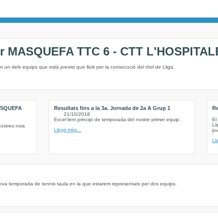
ker MASQUEFA TTC 6 - CTT L'HOSPITAL
nt un dels equips que està previst que lluiti per la consecució del títol de Lliga.
MASQUEFA
Resultats fins a la 3a. Jornada de 2a A Grup 1
Re
21/10/2018
Excel·lent principi de temporada del nostre primer equip.
El
Ll
nostres nois
Llegir més...
jo
Ll
ova temporada de tennis taula en la que estarem representats per dos equips.