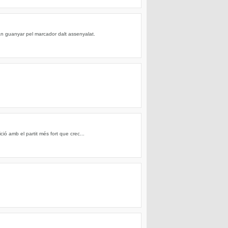
van guanyar pel marcador dalt assenyalat.
ó amb el partit més fort que crec...