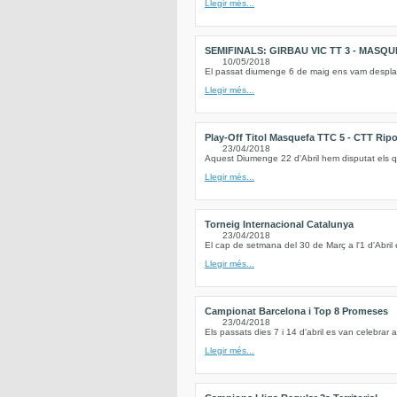
Llegir més...
SEMIFINALS: GIRBAU VIC TT 3 - MASQU
10/05/2018
El passat diumenge 6 de maig ens vam desplaçar 
Llegir més...
Play-Off Titol Masquefa TTC 5 - CTT Ripol
23/04/2018
Aquest Diumenge 22 d'Abril hem disputat els quar
Llegir més...
Torneig Internacional Catalunya
23/04/2018
El cap de setmana del 30 de Març a l'1 d'Abril 
Llegir més...
Campionat Barcelona i Top 8 Promeses
23/04/2018
Els passats dies 7 i 14 d'abril es van celebra
Llegir més...