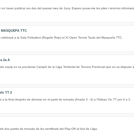
 no haver publicat res des del passat mes de Juny. Espero posar-me les piles i tenir-los informa
A MASQUEFA TTC
es celebrarà a la Sala Polivalent (Rogelio Rojo) el XI Open Tennis Taula del Masquefa TTC.
a 2a A
tre equip es va proclamar Campió de la Lliga Territorial de Tercera Provincial que es va disputar 
Vic TT 2
a la final després de derrotar en el partit de tornada (Anada 3 - 4) a l'Girbau Vic TT per 4 a 2.
s dos partits de tornada de les semifinals del Play-Off al títol de Lliga.