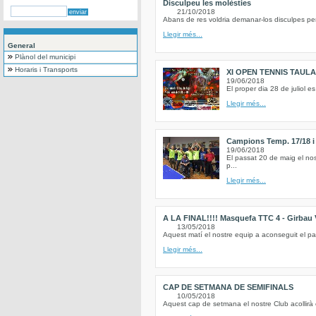
Disculpeu les molèsties
21/10/2018
Abans de res voldria demanar-los disculpes per
Llegir més...
General
Plànol del municipi
Horaris i Transports
XI OPEN TENNIS TAUL
19/06/2018
El proper dia 28 de juliol 
Llegir més...
Campions Temp. 17/18 i 
19/06/2018
El passat 20 de maig el nos
p...
Llegir més...
A LA FINAL!!!! Masquefa TTC 4 - Girbau 
13/05/2018
Aquest matí el nostre equip a aconseguit el pas 
Llegir més...
CAP DE SETMANA DE SEMIFINALS
10/05/2018
Aquest cap de setmana el nostre Club acollirà el