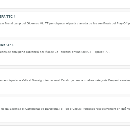
EFA TTC 4
fins al camp del Gibernau Vic TT per disputar el partit d'anada de les semifinals del Play-Off pe
let "A" 1
ts de final per a l'obtenció del títol de 3a Territorial enfront del CTT Ripollet "A".
es va disputar a Valls el Torneig Internacional Catalunya, en la qual en categoria Benjamí vam teni
r a Reina Elisenda el Campionat de Barcelona i el Top 8 Circuit Promeses respectivament en què va