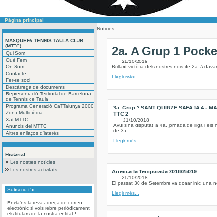
Pàgina principal
Noticies
MASQUEFA TENNIS TAULA CLUB
(MTTC)
2a. A Grup 1 Poc
Qui Som
Què Fem
21/10/2018
On Som
Brillant victòria dels nostres nois de 2a. A dava
Contacte
Llegir més...
Fer-se soci
Descàrrega de documents
Representació Territorial de Barcelona
de Tennis de Taula
Programa Generació CaTTalunya 2000
3a. Grup 3 SANT QUIRZE SAFAJA 4 - 
Zona Multimèdia
TTC 2
Xat MTTC
21/10/2018
Avui s'ha disputat la 4a. jornada de lliga i els 
Anuncis del MTTC
de 3a.
Altres enllaços d'interès
Llegir més...
Historial
Les nostres notícies
Les nostres activitats
Arrenca la Temporada 2018/25019
21/10/2018
El passat 30 de Setembre va donar inici una n
Subscriu-t'hi
Llegir més...
Envia'ns la teva adreça de correu
electrònic si vols rebre periòdicament
els titulars de la nostra entitat !