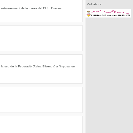
Col.labora:
ts setmanalment de la marxa del Club. Gràcies
a la seu de la Federació (Reina Elisenda) a l'imposar-se