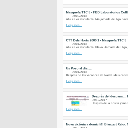
Masquefa TTC 5 - FBD Laboratorios Coll
05/02/2018
Ahir es va disputar la 14a jornada de lliga da
Llegir més...
CTT Dels Horts 2000 1 - Masquefa TTC 5
29/01/2018
Ahir es va disputar la 13ava. Jornada de Lliga 
Llegir més...
Us Poso al dia ....
29/01/2018
Després de les vacances de Nadal i dels corres
Llegir més...
Després del descans....
05/12/2017
Després de la nostra jornad
Llegir més...
Nova victòria a domicili!! Blanxart Xaloc
05/12/2017