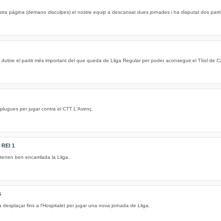
ostra pàgina (demano disculpes) el nostre equip a descansat dues jornades i ha disputat dos partit
dubte el partit més important del que queda de Lliga Regular per poder aconseguir el Títol de 
lugues per jugar contra el CTT L'Avenç.
REI 1
tenen ben encarrilada la Lliga.
6
a desplaçar fins a l'Hospitalet per jugar una nova jornada de Lliga.