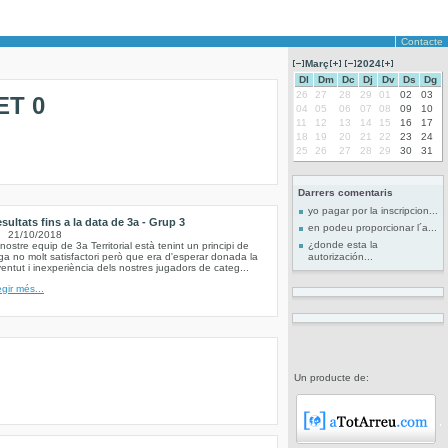
Contacte
Març
2024
Dl
Dm
Dc
Dj
Dv
Ds
Dg
26
27
28
29
01
02
03
ET 0
04
05
06
07
08
09
10
11
12
13
14
15
16
17
18
19
20
21
22
23
24
25
26
27
28
29
30
31
Darrers comentaris
yo pagar por la inscripcion...
sultats fins a la data de 3a - Grup 3
en podeu proporcionar l´a...
21/10/2018
¿donde esta la
 nostre equip de 3a Territorial està tenint un principi de
iga no molt satisfactori però que era d'esperar donada la
autorización...
ventut i inexperiència dels nostres jugadors de categ...
egir més...
Un producte de: