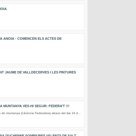
NOIA
STA ANOIA - COMENCEN ELS ACTES DE
NT JAUME DE VALLDECERVES I LES PINTURES
 MUNTANYA VES-HI SEGUR: FEDERA’T !!!
 de muntanya (Llicència Federativa) abans del dia 24 d...
DÀRIA DUCHENNE SOMRIURES VALENTS DE SALT