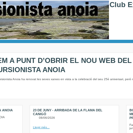
Club E
EM A PUNT D’OBRIR EL NOU WEB DEL
URSIONISTA ANOIA
rsionista Anoia ha renovat les seves xarxes en vista a la celebració del seu 25è aniversari, però
A ANOIA
23 DE JUNY - ARRIBADA DE LA FLAMA DEL
B
CANIGÓ
M
OIA
08/06/2026
P
Fa
Llegir més...
ju