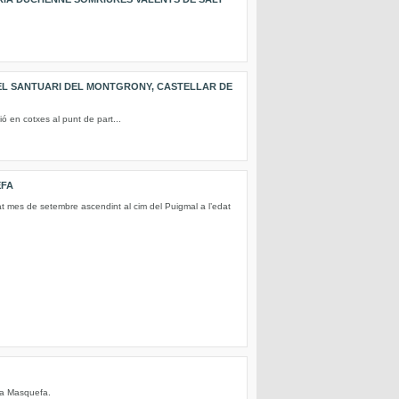
EL SANTUARI DEL MONTGRONY, CASTELLAR DE
ió en cotxes al punt de part...
EFA
t mes de setembre ascendint al cim del Puigmal a l’edat
 a Masquefa.