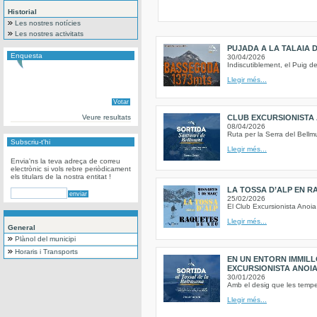
Historial
Les nostres notícies
Les nostres activitats
PUJADA A LA TALAIA D
Enquesta
30/04/2026
Indiscutiblement, el Puig d
Llegir més...
Veure resultats
CLUB EXCURSIONISTA 
08/04/2026
Ruta per la Serra del Bellm
Subscriu-t'hi
Llegir més...
Envia'ns la teva adreça de correu
electrònic si vols rebre periòdicament
els titulars de la nostra entitat !
LA TOSSA D’ALP EN R
25/02/2026
El Club Excursionista Anoia
Llegir més...
General
Plànol del municipi
Horaris i Transports
EN UN ENTORN IMMILL
EXCURSIONISTA ANOI
30/01/2026
Amb el desig que les tempest
Llegir més...