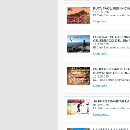
RUTA FÀCIL PER INICI
10/01/2026
El Club Excursionista Anoia
Llegir més...
PUBLICAT EL CALENDAR
CELEBRACIÓ DEL 25è A
17/12/2025
El Club Excursionista Anoia 
Llegir més...
PROPER DISSABTE DIA
RUPESTRES DE LA RO
12/12/2025
La Pesta Porcina Africana o
Llegir més...
JA POTS TRAMITAR LA
05/12/2025
El Club Excursionista Anoia
Llegir més...
LA PETITA, LA CADIR