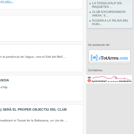
egir més...
LA TOSSA D’ALP EN
RAQUETES ...
CLUB EXCURSIONISTA
ANOIA: S...
PUJADA A LA TALAIA DEL
PUIG...
Un producte de:
la presència de l’aigua, com el Salt del Molí,...
Col.labora:
ANOIA
 d’Alp.
s) SERÀ EL PROPER OBJECTIU DEL CLUB
realitzant el Tossal de la Baltasana, un cim de ...