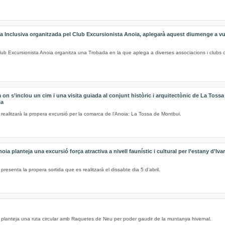
 Inclusiva organitzada pel Club Excursionista Anoia, aplegarà aquest diumenge a vuit
Club Excursionista Anoia organitza una Trobada en la que aplega a diverses associacions i club
 on s’inclou un cim i una visita guiada al conjunt històric i arquitectònic de La Toss
ia
 realitzarà la propera excursió per la comarca de l’Anoia: La Tossa de Montbui.
ia planteja una excursió força atractiva a nivell faunístic i cultural per l’estany d’Ivars
presenta la propera sortida que es realitzarà el dissabte dia 5 d’abril.
a planteja una ruta circular amb Raquetes de Neu per poder gaudir de la muntanya hivernal.