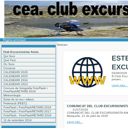
Pàgina principal
Noticies
Club Excursionista Anoia
EST
Qui Som
Què Fem
On Som
EXC
Contacte
CALENDARI 2026
04/08/2026
CALENDARI 2025
El Club Excu
presen...
CALENDARI 2024
CALENDARI 2023
Llegir més...
Concurs de fotografia FotoFlash i
FotoFlashRETARD 2019
Meteorologia
Estat de la neu i allaus
Federació (FEEC)
COMUNICAT DEL CLUB EXCURSIONIST
FotoFlash i FotoFlashRETARD 2018
21/07/2026
FotoFlash i FotoFlashRETARD 2017
COMUNICAT DEL CLUB EXCURSIONISTA AN
FotoFlash - FotoFlashRETARD 2016
Masquefa, 21 de juliol de 2026
11 de setembre 2014
Llegir més...