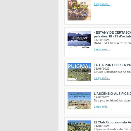
Llegir més...
- ESTANY DE CERTASCA
pels dies 18 i 19 d’octub
01/10/2025
DATA LÍMIT PER A RESERVA
Llegir més...
TOT A PUNT PER LA P
03/08/2025
El Club Excursionista Anoi
Llegir més...
L’ASCENSIÓ ALS PICS
09/07/2025
Dos pics emblemàtics abans 
Llegir més...
El Club Excursionista An
04/06/2025
El proper dissabte dia 14 de