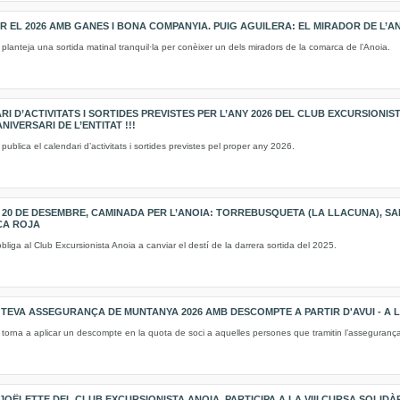
AR EL 2026 AMB GANES I BONA COMPANYIA. PUIG AGUILERA: EL MIRADOR DE L’A
 planteja una sortida matinal tranquil·la per conèixer un dels miradors de la comarca de l’Anoia.
I D’ACTIVITATS I SORTIDES PREVISTES PER L’ANY 2026 DEL CLUB EXCURSIONI
NIVERSARI DE L’ENTITAT !!!
publica el calendari d’activitats i sortides previstes pel proper any 2026.
 20 DE DESEMBRE, CAMINADA PER L’ANOIA: TORREBUSQUETA (LA LLACUNA), SA
CA ROJA
bliga al Club Excursionista Anoia a canviar el destí de la darrera sortida del 2025.
 TEVA ASSEGURANÇA DE MUNTANYA 2026 AMB DESCOMPTE A PARTIR D'AVUI - A LA
 torna a aplicar un descompte en la quota de soci a aquelles persones que tramitin l’assegurança
A JOËLETTE DEL CLUB EXCURSIONISTA ANOIA, PARTICIPA A LA VIII CURSA SOLI