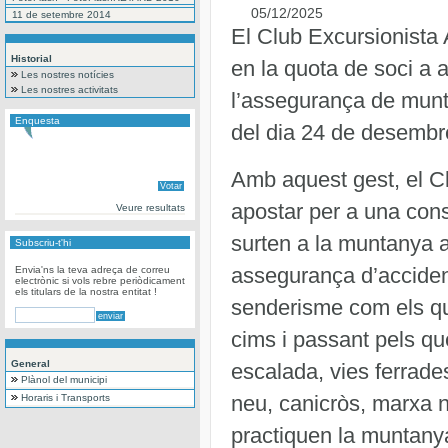
05/12/2025
11 de setembre 2014
El Club Excursionista
Historial
en la quota de soci a 
Les nostres notícies
Les nostres activitats
l’assegurança de munt
Enquesta
del dia 24 de desembr
Amb aquest gest, el C
apostar per a una con
Veure resultats
surten a la muntanya 
Subscriu-t'hi
assegurança d’acciden
Envia'ns la teva adreça de correu
electrònic si vols rebre periòdicament
els titulars de la nostra entitat !
senderisme com els qu
cims i passant pels qu
General
escalada, vies ferrade
Plànol del municipi
neu, canicròs, marxa nòr
Horaris i Transports
practiquen la muntany