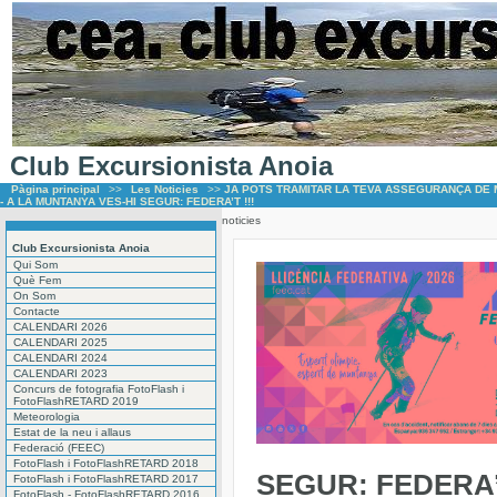
Club Excursionista Anoia
Pàgina principal
>>
Les Noticies
>>
JA POTS TRAMITAR LA TEVA ASSEGURANÇA DE 
- A LA MUNTANYA VES-HI SEGUR: FEDERA’T !!!
noticies
Club Excursionista Anoia
Qui Som
Què Fem
On Som
Contacte
CALENDARI 2026
CALENDARI 2025
CALENDARI 2024
CALENDARI 2023
Concurs de fotografia FotoFlash i
FotoFlashRETARD 2019
Meteorologia
Estat de la neu i allaus
Federació (FEEC)
FotoFlash i FotoFlashRETARD 2018
SEGUR: FEDERA’T
FotoFlash i FotoFlashRETARD 2017
FotoFlash - FotoFlashRETARD 2016