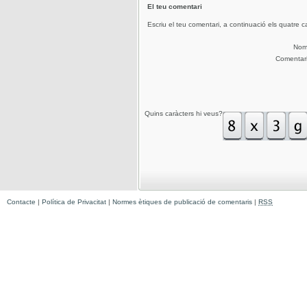
El teu comentari
Escriu el teu comentari, a continuació els quatre c
No
Comentar
Quins caràcters hi veus?
Contacte
|
Política de Privacitat
|
Normes ètiques de publicació de comentaris
|
RSS