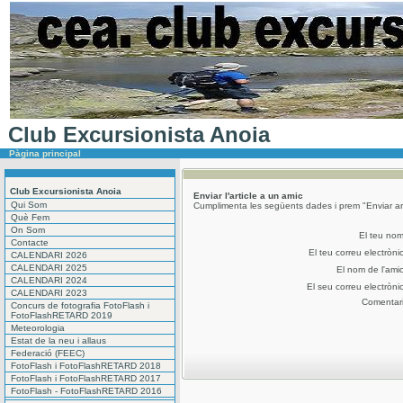
Club Excursionista Anoia
Pàgina principal
Club Excursionista Anoia
Enviar l'article a un amic
Qui Som
Cumplimenta les següents dades i prem "Enviar art
Què Fem
On Som
El teu no
Contacte
El teu correu electròni
CALENDARI 2026
CALENDARI 2025
El nom de l'ami
CALENDARI 2024
El seu correu electròni
CALENDARI 2023
Comentar
Concurs de fotografia FotoFlash i
FotoFlashRETARD 2019
Meteorologia
Estat de la neu i allaus
Federació (FEEC)
FotoFlash i FotoFlashRETARD 2018
FotoFlash i FotoFlashRETARD 2017
FotoFlash - FotoFlashRETARD 2016