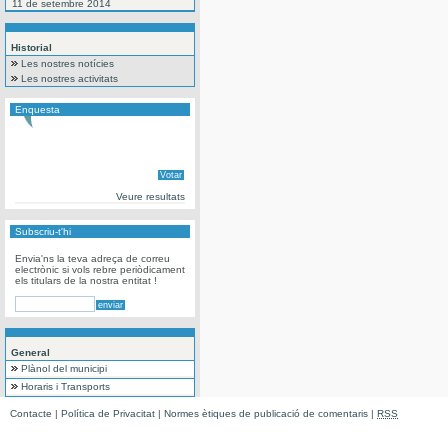
11 de setembre 2014
Historial
Les nostres notícies
Les nostres activitats
Enquesta
Veure resultats
Subscriu-t'hi
Envia'ns la teva adreça de correu
electrònic si vols rebre periòdicament
els titulars de la nostra entitat !
General
Plànol del municipi
Horaris i Transports
Contacte
|
Política de Privacitat
|
Normes ètiques de publicació de comentaris
|
RSS