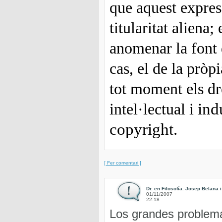
que aquest express
titularitat aliena
anomenar la font d
cas, el de la pròp
tot moment els dr
ind
intel·lectual i
copyright.
[ Fer comentari ]
Dr. en Filosofía. Josep Belana i
01/11/2007
22:18
Los grandes problema