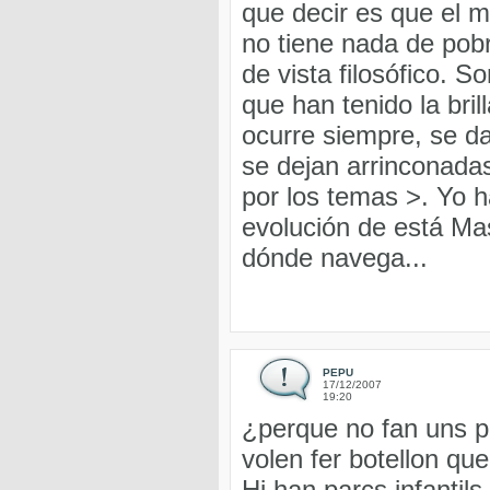
que decir es que el
no tiene nada de pob
de vista filosófico. S
que han tenido la bri
ocurre siempre, se d
se dejan arrinconada
por los temas >. Yo h
evolución de está Ma
dónde navega...
PEPU
17/12/2007
19:20
¿perque no fan uns pa
volen fer botellon qu
Hi han parcs infantils