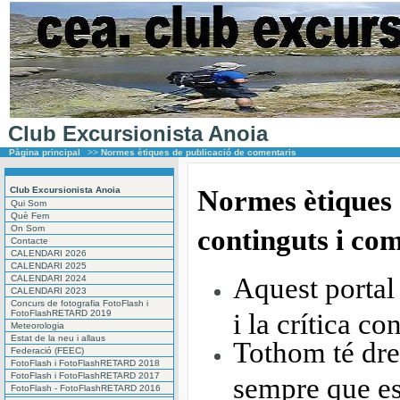
Club Excursionista Anoia
Pàgina principal
>>
Normes ètiques de publicació de comentaris
Club Excursionista Anoia
Normes ètiques 
Qui Som
Què Fem
On Som
continguts i co
Contacte
CALENDARI 2026
CALENDARI 2025
Aquest portal
CALENDARI 2024
CALENDARI 2023
Concurs de fotografia FotoFlash i
FotoFlashRETARD 2019
i la crítica co
Meteorologia
Estat de la neu i allaus
Tothom té dre
Federació (FEEC)
FotoFlash i FotoFlashRETARD 2018
FotoFlash i FotoFlashRETARD 2017
sempre que es
FotoFlash - FotoFlashRETARD 2016