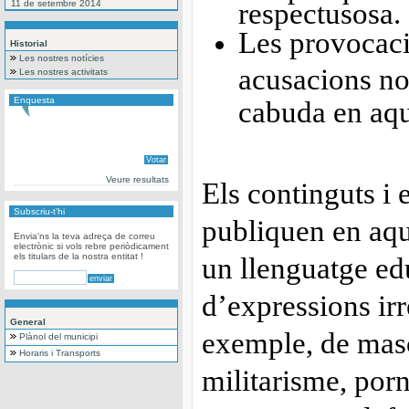
respectusosa.
11 de setembre 2014
Les provocacio
Historial
Les nostres notícies
acusacions no
Les nostres activitats
Enquesta
cabuda en aqu
Veure resultats
Els continguts i 
Subscriu-t'hi
publiquen en aqu
Envia'ns la teva adreça de correu
electrònic si vols rebre periòdicament
els titulars de la nostra entitat !
un llenguatge ed
d’expressions ir
General
exemple, de masc
Plànol del municipi
Horaris i Transports
militarisme, por