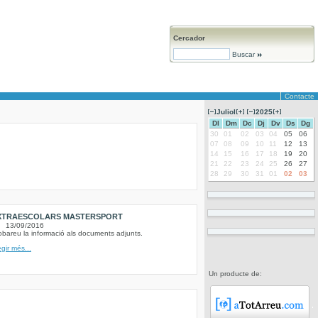
Cercador
Buscar
Contacte
Juliol
2025
Dl
Dm
Dc
Dj
Dv
Ds
Dg
30
01
02
03
04
05
06
07
08
09
10
11
12
13
14
15
16
17
18
19
20
21
22
23
24
25
26
27
28
29
30
31
01
02
03
XTRAESCOLARS MASTERSPORT
13/09/2016
obareu la informació als documents adjunts.
egir més...
Un producte de: