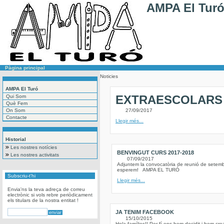
AMPA El Tur
Pàgina principal
Noticies
AMPA El Turó
EXTRAESCOLARS 
Qui Som
Què Fem
On Som
27/09/2017
Contacte
Llegir més...
Historial
Les nostres notícies
BENVINGUT CURS 2017-2018
Les nostres activitats
07/09/2017
Adjuntem la convocatòria de reunió de setem
esperem! AMPA EL TURÓ
Subscriu-t'hi
Llegir més...
Envia'ns la teva adreça de correu
electrònic si vols rebre periòdicament
els titulars de la nostra entitat !
JA TENIM FACEBOOK
15/10/2015
Hola famílies!! Per fí ens hem decidit i hem 