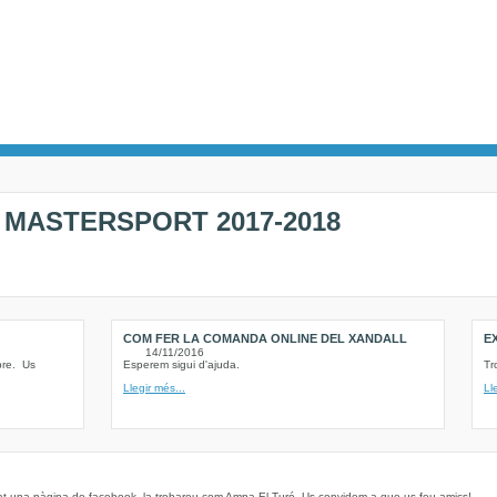
ó
MASTERSPORT 2017-2018
COM FER LA COMANDA ONLINE DEL XANDALL
E
14/11/2016
bre. Us
Esperem sigui d'ajuda.
Tr
Llegir més...
Ll
creat una pàgina de facebook, la trobareu com Ampa El Turó. Us convidem a que us feu amics!