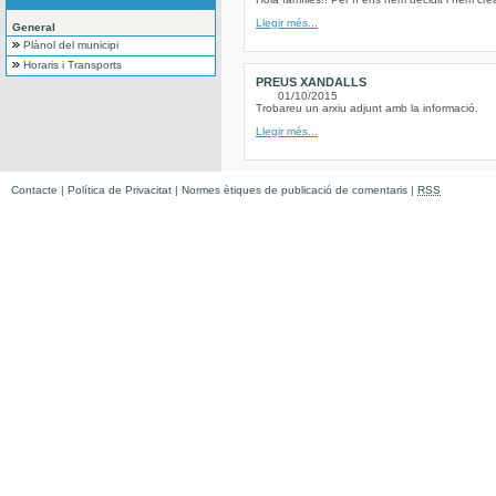
Llegir més...
General
Plànol del municipi
Horaris i Transports
PREUS XANDALLS
01/10/2015
Trobareu un arxiu adjunt amb la informació.
Llegir més...
Contacte
|
Política de Privacitat
|
Normes ètiques de publicació de comentaris
|
RSS