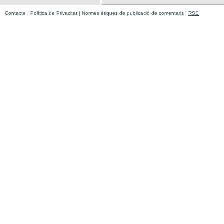
Contacte
|
Política de Privacitat
|
Normes ètiques de publicació de comentaris
|
RSS