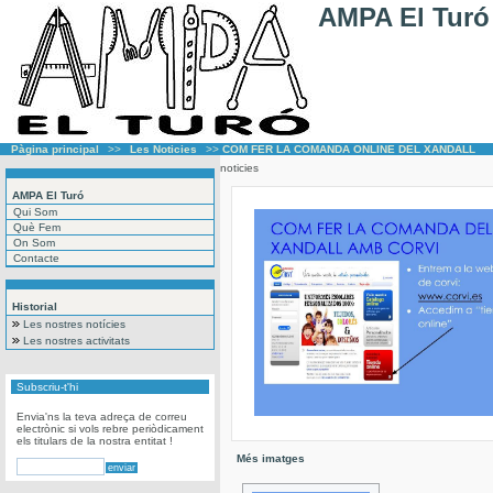
AMPA El Turó
Pàgina principal
>>
Les Noticies
>>
COM FER LA COMANDA ONLINE DEL XANDALL
noticies
AMPA El Turó
Qui Som
Què Fem
On Som
Contacte
Historial
Les nostres notícies
Les nostres activitats
Subscriu-t'hi
Envia'ns la teva adreça de correu
electrònic si vols rebre periòdicament
els titulars de la nostra entitat !
Més imatges