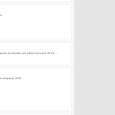
na.
equera acumulada que pateix bona part de les ...
 pre-campanya 2022.