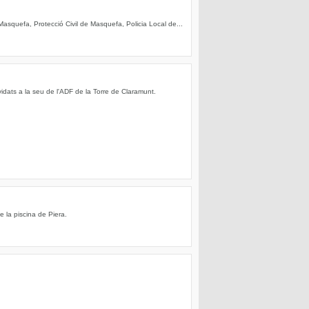
asquefa, Protecció Civil de Masquefa, Policia Local de...
dats a la seu de l'ADF de la Torre de Claramunt.
e la piscina de Piera.