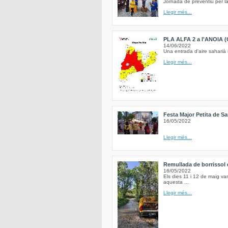
Jornada de preventiu per la
Llegir més...
PLA ALFA 2 a l'ANOIA (
14/06/2022
Una entrada d'aire saharià 
Llegir més...
Festa Major Petita de Sa
16/05/2022
Llegir més...
Remullada de borrissol d
16/05/2022
Els dies 11 i 12 de maig va
aquesta ...
Llegir més...