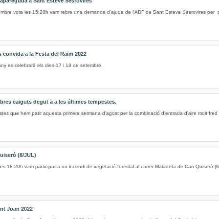
apareguda a Sant Esteve Sesrovires
embre vora les 15:20h vam rebre una demanda d'ajuda de l'ADF de Sant Esteve Sesrovires per p
onvida a la Festa del Raïm 2022
ny es celebrarà els dies 17 i 18 de setembre.
arbres caiguts degut a a les últimes tempestes.
stes que hem patit aquesta primera setmana d'agost per la combinació d'entrada d'aire molt fred
uiseró (8/JUL)
 les 18:20h vam participar a un incendi de vegetació forestal al carrer Maladeta de Can Quiseró (
ant Joan 2022