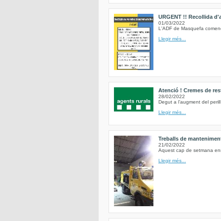
URGENT !! Recollida d'al
01/03/2022
L'ADF de Masquefa comencem
Llegir més...
Atenció ! Cremes de res
28/02/2022
Degut a l’augment del peril
Llegir més...
Treballs de mantenimen
21/02/2022
Aquest cap de setmana ens h
Llegir més...