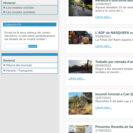
Recerca d'una dona des
Historial
12/09/2022
Aquest dissabte 10 de set
Les nostres notícies
anys a la zona de L...
Les nostres activitats
Llegir més...
Subscriu-t'hi
Envia'ns la teva adreça de correu
L'ADF de MASQUEFA us c
electrònic si vols rebre periòdicament
05/09/2022
els titulars de la nostra entitat !
La Festa del Raïm aquest a
Llegir més...
General
Treballs per retirada d'
Plànol del municipi
05/09/2022
Degut a les darreres tempe
Horaris i Transports
sortides al munici...
Llegir més...
Incendi forestal a Can Q
11/07/2022
Divendres 8 de juliol cap a
Llegir més...
Preventiu Revetlla de S
27/06/2022