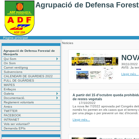
Agrupació de Defensa Forest
Pàgina principal
Noticies
Agrupació de Defensa Forestal de
Masquefa
NOV
Qui Som
On Som
30/11/2022
Carnet verd/grog
AVÍS: Ja te
Subvencions
Llegir més...
CALENDARI DE GUARDIES 2022
FULL DE GUÀRDIES
MAPES
Enllaços
Galeria
A partir del 15 d’octubre queda prohibid
Documentació.
de restes vegetals
Reglament voluntaris
17/10/2022
La nova llei 7/2022 aprovada pel Congrés del
Amics
només ho permet en els casos que el terreny e
TWITTER
per una plaga o per prevenir un risc d’incendi.
FACEBOOK
INTRANET
Llegir més...
Vols ser voluntari?
Demanda EPIs