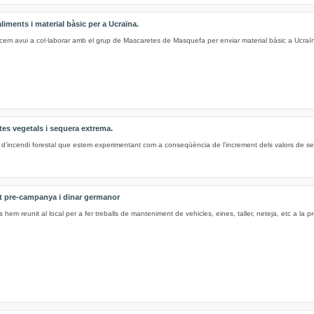
iments i material bàsic per a Ucraïna.
 avui a col·laborar amb el grup de Mascaretes de Masquefa per enviar material bàsic a Ucraï
tes vegetals i sequera extrema.
l d’incendi forestal que estem experimentant com a conseqüència de l’increment dels valors de s
t pre-campanya i dinar germanor
em reunit al local per a fer treballs de manteniment de vehicles, eines, taller, neteja, etc a la