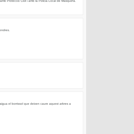
amb Protecció Civil i amb la Policia Local de Masquefa.
vendres.
aigua el borrissol que deixen caure aquest arbres a