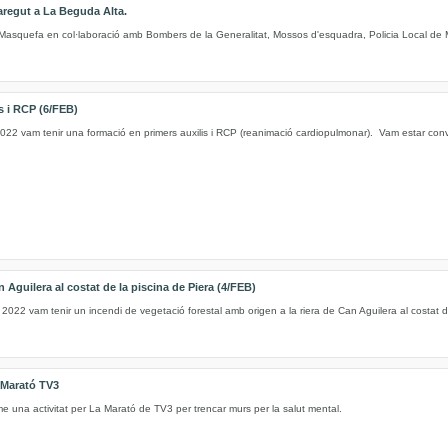
regut a La Beguda Alta.
 Masquefa en col·laboració amb Bombers de la Generalitat, Mossos d'esquadra, Policia Local de M
s i RCP (6/FEB)
022 vam tenir una formació en primers auxilis i RCP (reanimació cardiopulmonar). Vam estar convi
n Aguilera al costat de la piscina de Piera (4/FEB)
 2022 vam tenir un incendi de vegetació forestal amb origen a la riera de Can Aguilera al costat d
Marató TV3
e una activitat per La Marató de TV3 per trencar murs per la salut mental.