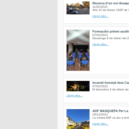
Recerca d'un noi desapa
11/02/2022
Ahir 10 de febrer, l'ADF de
Llegir més...
Formación primer auxili
07/02/2022
Diumenge 6 de febrer del 2
Llegir més...
Incendi forestal riera Ca
07/02/2022
El divendres 4 de febrer de
Llegir més...
ADF MASQUEFA Per La 
20/12/2021
La nostra ADF va dur a term
Llegir més...