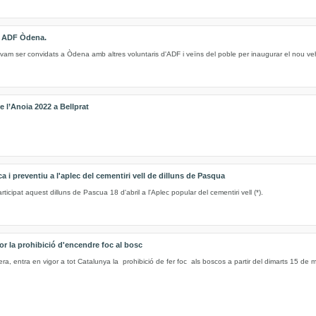
e ADF Òdena.
vam ser convidats a Òdena amb altres voluntaris d'ADF i veïns del poble per inaugurar el nou ve
 l’Anoia 2022 a Bellprat
 i preventiu a l'aplec del cementiri vell de dilluns de Pasqua
cipat aquest dilluns de Pascua 18 d'abril a l'Aplec popular del cementiri vell (*).
or la prohibició d'encendre foc al bosc
ra, entra en vigor a tot Catalunya la prohibició de fer foc als boscos a partir del dimarts 15 de ma