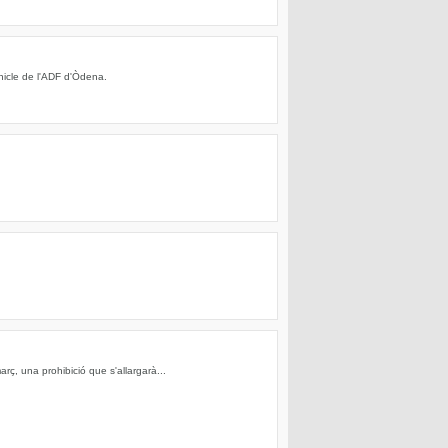
hicle de l'ADF d'Òdena.
rç, una prohibició que s'allargarà...