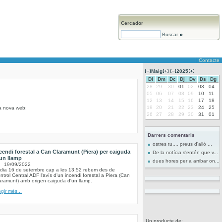
Cercador
Buscar
Contacte
Maig
2025
Dl
Dm
Dc
Dj
Dv
Ds
Dg
28
29
30
01
02
03
04
05
06
07
08
09
10
11
12
13
14
15
16
17
18
19
20
21
22
23
24
25
la nova web:
26
27
28
29
30
31
01
Darrers comentaris
ostres tu.... preus d'allò ...
cendi forestal a Can Claramunt (Piera) per caiguda
De la notícia s'entén que v...
un llamp
dues hores per a arribar on...
19/09/2022
 dia 16 de setembre cap a les 13:52 rebem des de
ntrol Central ADF l'avís d'un incendi forestal a Piera (Can
aramunt) amb origen caiguda d'un llamp.
egir més...
Un producte de: