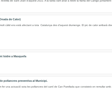
 revetlla de Sant Joan d'aquest 2022. A la tarda vam anar a rebre la flama del Canigó juntament 
Onada de Calor)
molt càlid ens està afectant a tota Catalunya des d'aquest diumenge. El pic de calor arribarà di
nt Isidre a Masquefa
e pollancres preventiva al Municipi.
m fer una actuació sota les pollancres del camí de Can Parellada que consisteix en remullar amb 