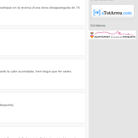
articipar en la recerca d'una dona desapareguda de 74
Col.labora:
 amb la calor acumulada, hem tingut que fer varies
Masquefa).