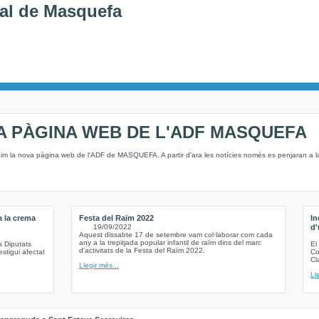
al de Masquefa
A PÀGINA WEB DE L'ADF MASQUEFA
nim la nova pàgina web de l'ADF de MASQUEFA. A partir d'ara les notícies només es penjaran a 
a la crema
Festa del Raïm 2022
In
19/09/2022
d'
Aquest dissabte 17 de setembre vam col·laborar com cada
any a la trepitjada popular infantil de raïm dins del marc
s Diputats
El
d'activitats de la Festa del Raïm 2022.
stigui afectat
Co
Cl
Llegir més...
Ll