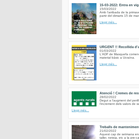
15-03-2022: Entra en vig
15/03/2022
Amb l'arribada de la primav
partir del dimarts 15 de mar
Llegir més...
URGENT !! Recollida d'al
01/03/2022
L'ADF de Masquefa comence
material bàsic a Ucraïna.
Llegir més...
Atenció ! Cremes de res
28/02/2022
Degut a l’augment del peri
l’increment dels valors de 
Llegir més...
Treballs de mantenimen
21/02/2022
Aquest cap de setmana ens h
taller, neteja, etc a la pre