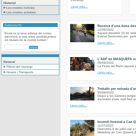
d’incendi.
Historial
Llegir més...
Les nostres notícies
Les nostres activitats
Subscriu-t'hi
Recerca d'una dona des
12/09/2022
Aquest dissabte 10 de set
Envia'ns la teva adreça de correu
Esteve Sesrovires per part
electrònic si vols rebre periòdicament
els titulars de la nostra entitat !
Llegir més...
L'ADF de MASQUEFA us c
General
05/09/2022
La Festa del Raïm aquest a
Plànol del municipi
Horaris i Transports
Llegir més...
Treballs per retirada d'
05/09/2022
Degut a les darreres tempe
d'entrada d'aire molt fred a
Llegir més...
Incendi forestal a Can Q
11/07/2022
Divendres 8 de juliol cap a 
Maladeta de Can Quiseró (