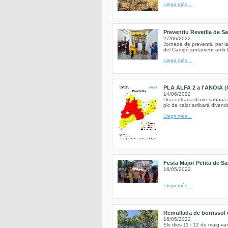
Llegir més...
Preventiu Revetlla de S
27/06/2022
Jornada de preventiu per la
del Canigó juntament amb Pr
Llegir més...
PLA ALFA 2 a l'ANOIA (
14/06/2022
Una entrada d'aire saharià
pic de calor arribarà divend
Llegir més...
Festa Major Petita de Sa
16/05/2022
Llegir més...
Remullada de borrissol d
16/05/2022
Els dies 11 i 12 de maig va