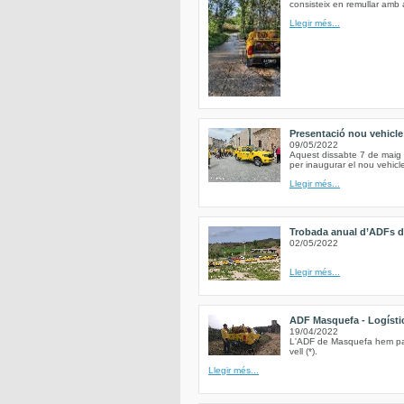
consisteix en remullar amb 
Llegir més...
Presentació nou vehicl
09/05/2022
Aquest dissabte 7 de maig 
per inaugurar el nou vehic
Llegir més...
Trobada anual d’ADFs de
02/05/2022
Llegir més...
ADF Masquefa - Logística
19/04/2022
L'ADF de Masquefa hem parti
vell (*).
Llegir més...