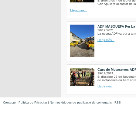
El divendres 4 de febrer de
Can Aguilera al costat de la
Llegir més...
ADF MASQUEFA Per La 
20/12/2021
La nostra ADF va dur a term
Llegir més...
Curs de Motoserres AD
29/11/2021
El dissabte 27 de Novembre 
de motoserres on hem après
Llegir més...
Contacte
|
Política de Privacitat
|
Normes ètiques de publicació de comentaris
|
RSS