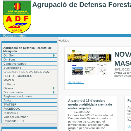
Agrupació de Defensa Forest
Pàgina principal
Noticies
Agrupació de Defensa Forestal de
Masquefa
NOV
Qui Som
On Som
MAS
Carnet verd/grog
Subvencions
30/11/2022
CALENDARI DE GUARDIES 2022
AVÍS: Ja te
FULL DE GUÀRDIES
només es pe
MAPES
Llegir més...
Enllaços
Galeria
Documentació.
Reglament voluntaris
Amics
A partir del 15 d’octubre
Fe
queda prohibida la crema de
TWITTER
Aq
restes vegetals
FACEBOOK
va
17/10/2022
INTRANET
tr
La nova llei 7/2022 aprovada pel
Vols ser voluntari?
di
Congrés dels Diputats només ho
Fe
Demanda EPIs
permet en els casos que el
terreny estigui afectat per una
Ll
plaga o per prevenir un risc