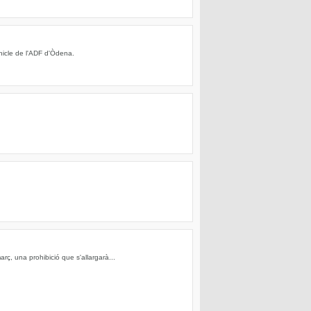
hicle de l'ADF d'Òdena.
rç, una prohibició que s'allargarà...