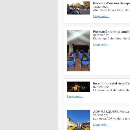
Recerca d'un noi desapa
11/02/2022
Ahir 10 de febrer, l'ADF de
Llegir més...
Formación primer auxili
07/02/2022
Diumenge 6 de febrer del 2
Llegir més...
Incendi forestal riera Ca
07/02/2022
El divendres 4 de febrer de
Llegir més...
ADF MASQUEFA Per La 
20/12/2021
La nostra ADF va dur a term
Llegir més...