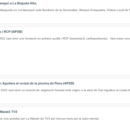
regut a La Beguda Alta.
 Masquefa en col·laboració amb Bombers de la Generalitat, Mossos d'esquadra, Policia Local de M
s i RCP (6/FEB)
022 vam tenir una formació en primers auxilis i RCP (reanimació cardiopulmonar). Vam estar convi
n Aguilera al costat de la piscina de Piera (4/FEB)
 2022 vam tenir un incendi de vegetació forestal amb origen a la riera de Can Aguilera al costat d
Marató TV3
e una activitat per La Marató de TV3 per trencar murs per la salut mental.