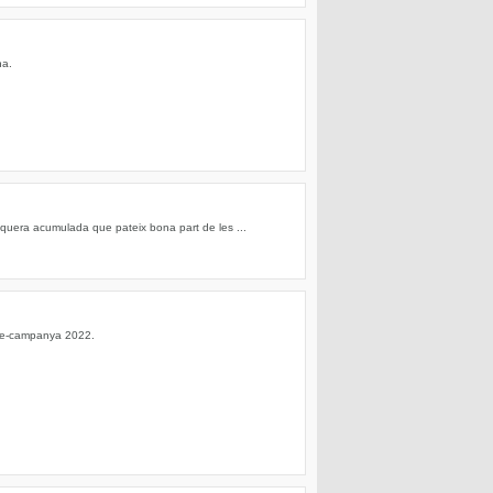
na.
equera acumulada que pateix bona part de les ...
 pre-campanya 2022.