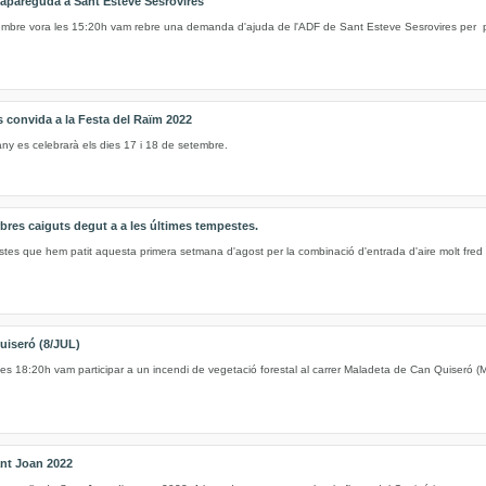
apareguda a Sant Esteve Sesrovires
embre vora les 15:20h vam rebre una demanda d'ajuda de l'ADF de Sant Esteve Sesrovires per p
onvida a la Festa del Raïm 2022
ny es celebrarà els dies 17 i 18 de setembre.
arbres caiguts degut a a les últimes tempestes.
stes que hem patit aquesta primera setmana d'agost per la combinació d'entrada d'aire molt fred
uiseró (8/JUL)
 les 18:20h vam participar a un incendi de vegetació forestal al carrer Maladeta de Can Quiseró (
ant Joan 2022