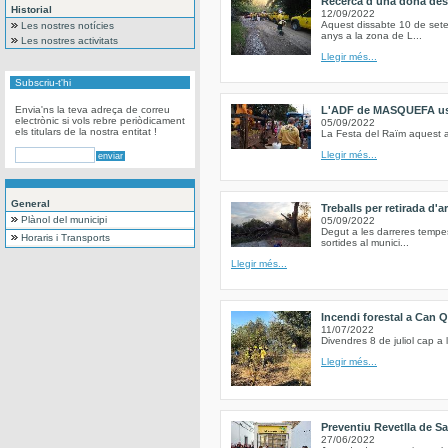
Recerca d'una dona des
Historial
12/09/2022
Aquest dissabte 10 de set
Les nostres notícies
anys a la zona de L...
Les nostres activitats
Llegir més...
Subscriu-t'hi
Envia'ns la teva adreça de correu
L'ADF de MASQUEFA us c
electrònic si vols rebre periòdicament
05/09/2022
els titulars de la nostra entitat !
La Festa del Raïm aquest a
Llegir més...
General
Treballs per retirada d'
Plànol del municipi
05/09/2022
Degut a les darreres tempe
Horaris i Transports
sortides al munici...
Llegir més...
Incendi forestal a Can Q
11/07/2022
Divendres 8 de juliol cap a
Llegir més...
Preventiu Revetlla de S
27/06/2022