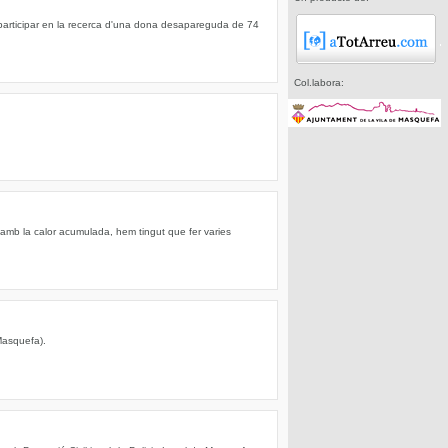
articipar en la recerca d'una dona desapareguda de 74
Col.labora:
 amb la calor acumulada, hem tingut que fer varies
Masquefa).