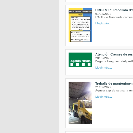
URGENT !! Recollida d'al
01/03/2022
L'ADF de Masquefa comencem
Llegir més...
Atenció ! Cremes de res
28/02/2022
Degut a l’augment del peril
Llegir més...
Treballs de mantenimen
21/02/2022
Aquest cap de setmana ens h
Llegir més...