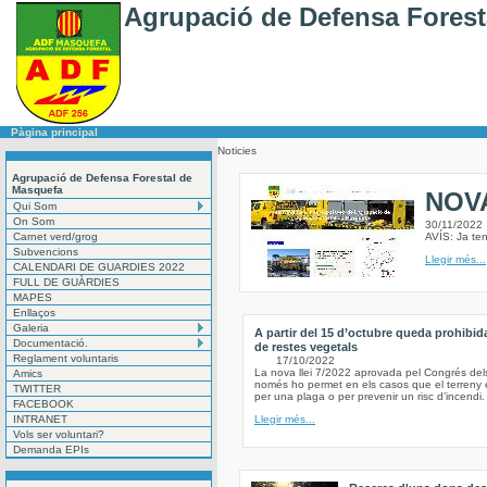
Agrupació de Defensa Forest
Pàgina principal
Noticies
Agrupació de Defensa Forestal de
Masquefa
NOV
Qui Som
On Som
30/11/2022
Carnet verd/grog
AVÍS: Ja te
Subvencions
Llegir més...
CALENDARI DE GUARDIES 2022
FULL DE GUÀRDIES
MAPES
Enllaços
Galeria
A partir del 15 d’octubre queda prohibid
Documentació.
de restes vegetals
Reglament voluntaris
17/10/2022
La nova llei 7/2022 aprovada pel Congrés del
Amics
només ho permet en els casos que el terreny e
TWITTER
per una plaga o per prevenir un risc d’incendi.
FACEBOOK
INTRANET
Llegir més...
Vols ser voluntari?
Demanda EPIs