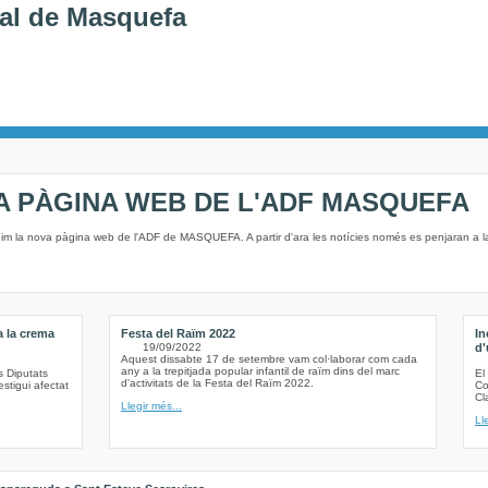
al de Masquefa
A PÀGINA WEB DE L'ADF MASQUEFA
nim la nova pàgina web de l'ADF de MASQUEFA. A partir d'ara les notícies només es penjaran a 
a la crema
Festa del Raïm 2022
In
19/09/2022
d'
Aquest dissabte 17 de setembre vam col·laborar com cada
any a la trepitjada popular infantil de raïm dins del marc
s Diputats
El
d'activitats de la Festa del Raïm 2022.
stigui afectat
Co
Cl
Llegir més...
Ll