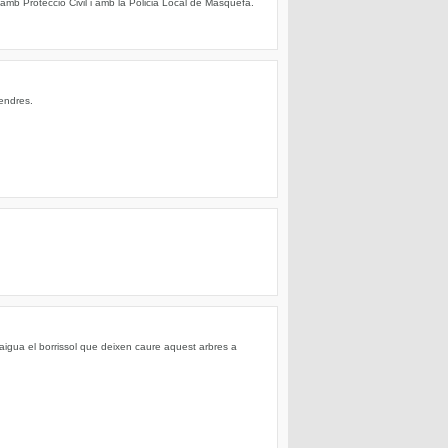
amb Protecció Civil i amb la Policia Local de Masquefa.
vendres.
aigua el borrissol que deixen caure aquest arbres a