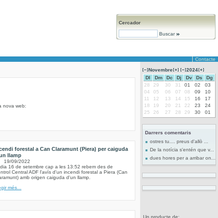
Cercador
Buscar
Contacte
Novembre
2024
Dl
Dm
Dc
Dj
Dv
Ds
Dg
28
29
30
31
01
02
03
04
05
06
07
08
09
10
11
12
13
14
15
16
17
18
19
20
21
22
23
24
la nova web:
25
26
27
28
29
30
01
Darrers comentaris
ostres tu.... preus d'allò ...
cendi forestal a Can Claramunt (Piera) per caiguda
De la notícia s'entén que v...
un llamp
dues hores per a arribar on...
19/09/2022
 dia 16 de setembre cap a les 13:52 rebem des de
ntrol Central ADF l'avís d'un incendi forestal a Piera (Can
aramunt) amb origen caiguda d'un llamp.
egir més...
Un producte de: