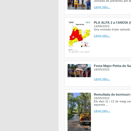
Jornada de preventiu per la
Llegir més...
PLA ALFA 2 a l'ANOIA (
14/06/2022
Una entrada d'aire saharià 
Llegir més...
Festa Major Petita de Sa
16/05/2022
Llegir més...
Remullada de borrissol d
16/05/2022
Els dies 11 i 12 de maig va
aquesta ...
Llegir més...