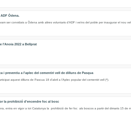
e ADF Òdena.
vam ser convidats a Òdena amb altres voluntaris d'ADF i veïns del poble per inaugurar el nou ve
 l’Anoia 2022 a Bellprat
 i preventiu a l'aplec del cementiri vell de dilluns de Pasqua
cipat aquest dilluns de Pascua 18 d'abril a l'Aplec popular del cementiri vell (*).
or la prohibició d'encendre foc al bosc
ra, entra en vigor a tot Catalunya la prohibició de fer foc als boscos a partir del dimarts 15 de ma