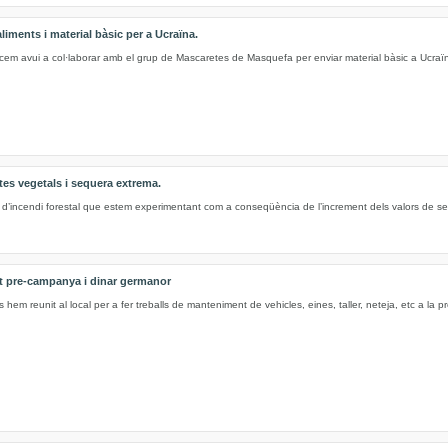
iments i material bàsic per a Ucraïna.
 avui a col·laborar amb el grup de Mascaretes de Masquefa per enviar material bàsic a Ucraï
tes vegetals i sequera extrema.
l d’incendi forestal que estem experimentant com a conseqüència de l’increment dels valors de s
t pre-campanya i dinar germanor
em reunit al local per a fer treballs de manteniment de vehicles, eines, taller, neteja, etc a la