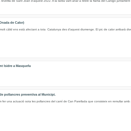
 revetlla de Sant Joan d'aquest 2022. A la tarda vam anar a rebre la flama del Canigó juntament 
Onada de Calor)
molt càlid ens està afectant a tota Catalunya des d'aquest diumenge. El pic de calor arribarà di
nt Isidre a Masquefa
e pollancres preventiva al Municipi.
m fer una actuació sota les pollancres del camí de Can Parellada que consisteix en remullar amb 