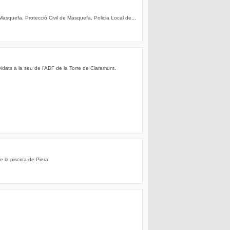
asquefa, Protecció Civil de Masquefa, Policia Local de...
dats a la seu de l'ADF de la Torre de Claramunt.
e la piscina de Piera.