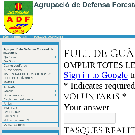
Agrupació de Defensa Forest
Pàgina principal
>>
FULL DE GUÀRDIES
Agrupació de Defensa Forestal de
Masquefa
Qui Som
On Som
Carnet verd/grog
Subvencions
CALENDARI DE GUARDIES 2022
FULL DE GUÀRDIES
MAPES
Enllaços
Galeria
Documentació.
Reglament voluntaris
Amics
TWITTER
FACEBOOK
INTRANET
Vols ser voluntari?
Demanda EPIs