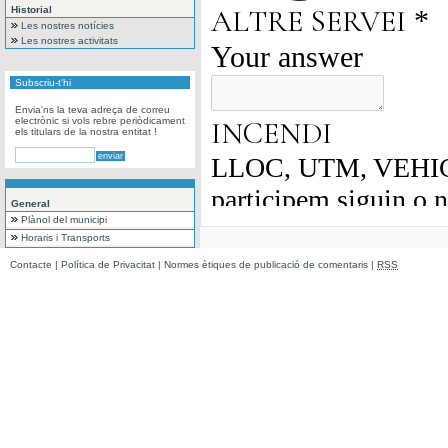
Historial
Les nostres notícies
Les nostres activitats
Subscriu-t'hi
Envia'ns la teva adreça de correu
electrònic si vols rebre periòdicament
els titulars de la nostra entitat !
General
Plànol del municipi
Horaris i Transports
Contacte
|
Política de Privacitat
|
Normes ètiques de publicació de comentaris
|
RSS