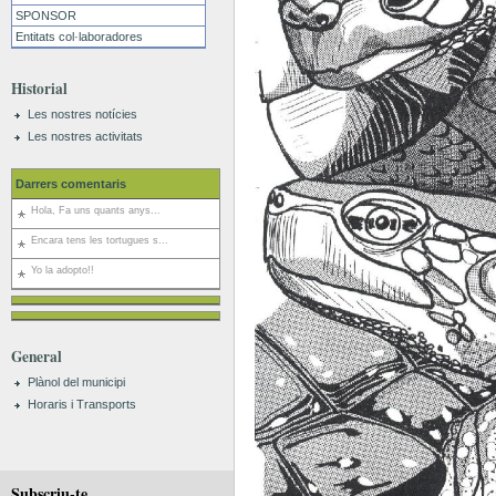
SPONSOR
Entitats col·laboradores
Historial
Les nostres notícies
Les nostres activitats
Darrers comentaris
Hola, Fa uns quants anys...
Encara tens les tortugues s...
Yo la adopto!!
General
Plànol del municipi
Horaris i Transports
Subscriu-te