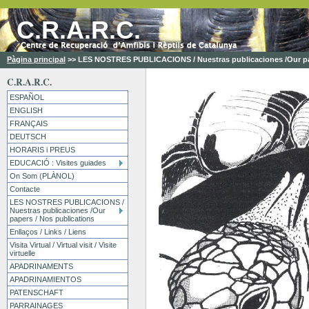
C.R.A.R.C.
Pàgina principal
>>
LES NOSTRES PUBLICACIONS / Nuestras publicaciones /Our pap
C.R.A.R.C.
ESPAÑOL
ENGLISH
FRANÇAIS
DEUTSCH
HORARIS i PREUS
EDUCACIÓ : Visites guiades
On Som (PLÀNOL)
Contacte
LES NOSTRES PUBLICACIONS /
Nuestras publicaciones /Our
papers / Nos publications
Enllaços / Links / Liens
Visita Virtual / Virtual visit / Visite
virtuelle
APADRINAMENTS
APADRINAMIENTOS
PATENSCHAFT
PARRAINAGES