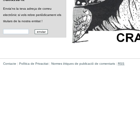
Envia'ns la teva adreça de correu
electrònic si vols rebre periòdicament els
titulars de la nostra entitat !
Contacte
|
Política de Privacitat
|
Normes ètiques de publicació de comentaris
|
RSS