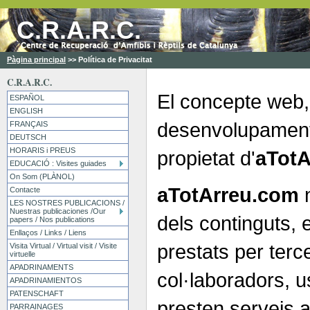
C.R.A.R.C.
Pàgina principal
>>
Política de Privacitat
C.R.A.R.C.
El concepte web, 
ESPAÑOL
ENGLISH
desenvolupament 
FRANÇAIS
DEUTSCH
HORARIS i PREUS
propietat d'
aTotA
EDUCACIÓ : Visites guiades
On Som (PLÀNOL)
aTotArreu.com
n
Contacte
LES NOSTRES PUBLICACIONS /
Nuestras publicaciones /Our
dels continguts, 
papers / Nos publications
Enllaços / Links / Liens
prestats per terce
Visita Virtual / Virtual visit / Visite
virtuelle
APADRINAMENTS
col·laboradors, 
APADRINAMIENTOS
PATENSCHAFT
presten serveis a
PARRAINAGES