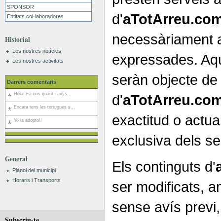
SPONSOR
d'
aTotArreu.co
Entitats col·laboradores
necessàriament 
Historial
Les nostres notícies
expressades. Aqu
Les nostres activitats
seràn objecte de
Darrers comentaris
Hola, Fa uns quants anys...
d'
aTotArreu.co
Encara tens les tortugues s...
exactitud o actual
Yo la adopto!!
exclusiva dels seu
General
Els continguts d'
Plànol del municipi
Horaris i Transports
ser modificats, a
sense avís previ, 
Subscriu-te