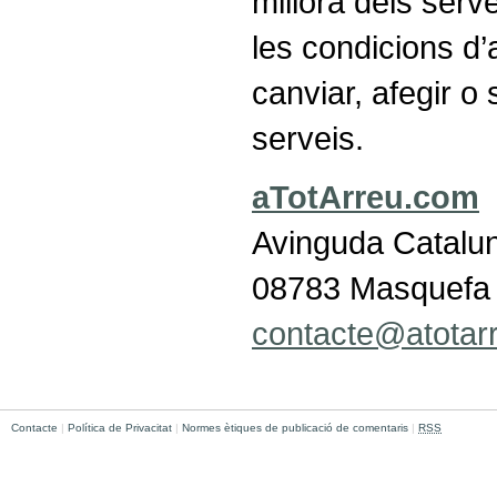
millora dels serv
les condicions d’
canviar, afegir o
serveis.
aTotArreu.com
Avinguda Catalu
08783 Masquefa 
contacte@atotar
Contacte
|
Política de Privacitat
|
Normes ètiques de publicació de comentaris
|
RSS