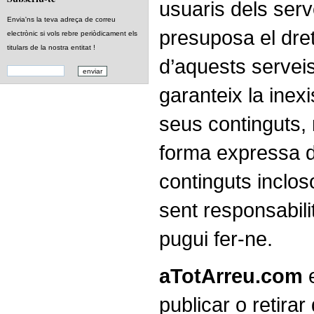
usuaris dels serv
Envia'ns la teva adreça de correu
presuposa el dret
electrònic si vols rebre periòdicament els
titulars de la nostra entitat !
d’aquests servei
garanteix la inexi
seus continguts, 
forma expressa de
continguts inclos
sent responsabilit
pugui fer-ne.
aTotArreu.com
e
publicar o retirar