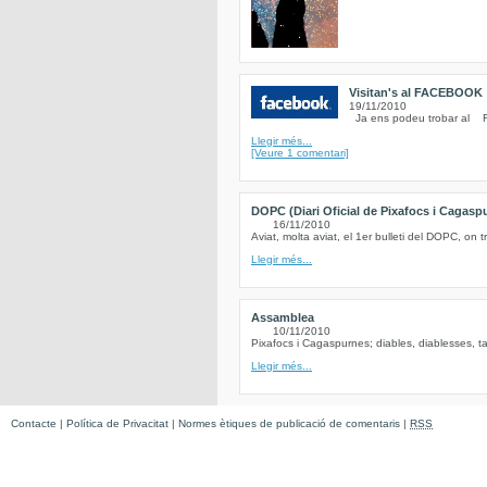
Visitan's al FACEBOOK
19/11/2010
Ja ens podeu trobar al Fe
Llegir més...
[Veure 1 comentari]
DOPC (Diari Oficial de Pixafocs i Cagasp
16/11/2010
Aviat, molta aviat, el 1er bulleti del DOPC, on t
Llegir més...
Assamblea
10/11/2010
Pixafocs i Cagaspurnes; diables, diablesses, ta
Llegir més...
Contacte
|
Política de Privacitat
|
Normes ètiques de publicació de comentaris
|
RSS