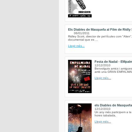
Els Diables de Masquefa al Film de Ridly 
06/01/2011
Ridley Scott, director de pel·lícules com "Alien"
documental que es ...
Llegir més...
Festa de Nadal - EMpalma
12/12/2010
Benvolguts amics i amigues 
amb una GRAN EMPALMADA a
Llegir més...
els Diables de Masquef
12/12/2010
Un any més participem a la
hores tabalada,
Llegir més...