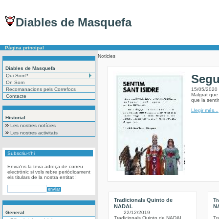
Diables de Masquefa
Pàgina principal
Noticies
Diables de Masquefa
Segu
Qui Som?
On Som
Recomanacions pels Correfocs
15/05/2020
Malgrat que 
Contacte
que la sent
Llegir més...
Historial
Les nostres notícies
Les nostres activitats
Subscriu-t'hi
Envia'ns la teva adreça de correu
electrònic si vols rebre periòdicament
els titulars de la nostra entitat !
Tradicionals Quinto de
Tr
NADAL
N
General
22/12/2019
Tradicionals Quinto de NADAL
Tr