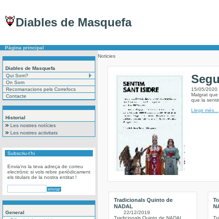
Diables de Masquefa
Pàgina principal
Noticies
Diables de Masquefa
Segu
Qui Som?
On Som
Recomanacions pels Correfocs
15/05/2020
Malgrat que 
Contacte
que la sent
Llegir més...
Historial
Les nostres notícies
Les nostres activitats
Subscriu-t'hi
Envia'ns la teva adreça de correu
electrònic si vols rebre periòdicament
els titulars de la nostra entitat !
Tradicionals Quinto de
Tr
NADAL
N
General
22/12/2019
Tradicionals Quinto de NADAL
Tr