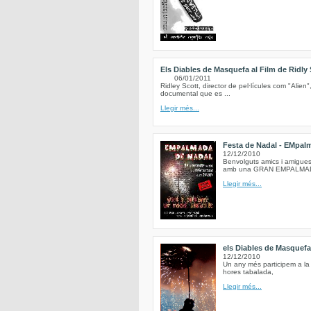
Els Diables de Masquefa al Film de Ridly 
06/01/2011
Ridley Scott, director de pel·lícules com "Alien"
documental que es ...
Llegir més...
Festa de Nadal - EMpalma
12/12/2010
Benvolguts amics i amigues 
amb una GRAN EMPALMADA a
Llegir més...
els Diables de Masquef
12/12/2010
Un any més participem a la
hores tabalada,
Llegir més...