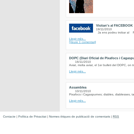
Visitan's al FACEBOOK
19/11/2010
Ja ens podeu trobar al Fe
Llegir més...
[Veure 1 comentari]
DOPC (Diari Oficial de Pixafocs i Cagasp
16/11/2010
Aviat, molta aviat, el 1er bulleti del DOPC, on t
Llegir més...
Assamblea
10/11/2010
Pixafocs i Cagaspurnes; diables, diablesses, ta
Llegir més...
Contacte
|
Política de Privacitat
|
Normes ètiques de publicació de comentaris
|
RSS