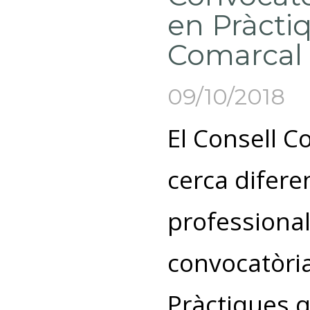
en Pràctiq
Comarcal 
09/10/2018
El Consell C
cerca diferen
professional
convocatòria
Pràctiques q