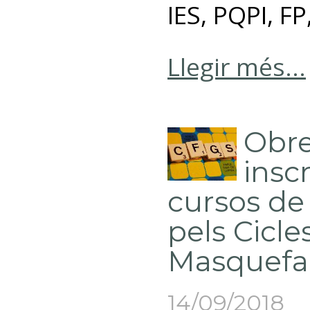
IES, PQPI, F
Llegir més...
Obre
insc
cursos de
pels Cicle
Masquefa
14/09/2018