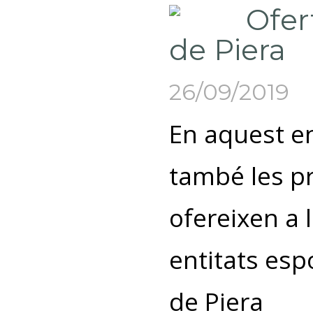
Ofer
de Piera
26/09/2019
En aquest en
també les p
ofereixen a 
entitats espo
de Piera