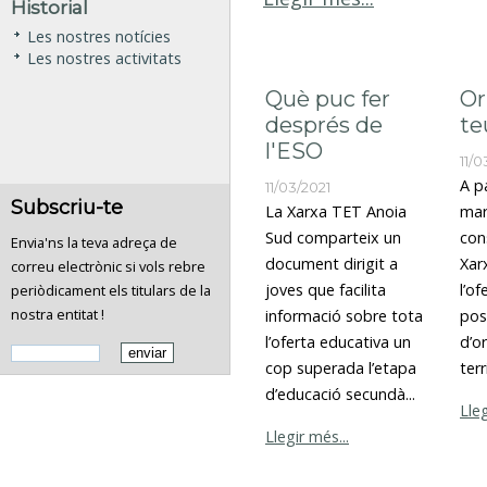
Historial
Les nostres notícies
Les nostres activitats
Què puc fer
Or
després de
te
l'ESO
11/0
A p
11/03/2021
Subscriu-te
La Xarxa TET Anoia
mar
Sud comparteix un
con
Envia'ns la teva adreça de
document dirigit a
Xar
correu electrònic si vols rebre
joves que facilita
l’o
periòdicament els titulars de la
nostra entitat !
informació sobre tota
pos
l’oferta educativa un
d’o
cop superada l’etapa
terr
d’educació secundà...
Lleg
Llegir més...