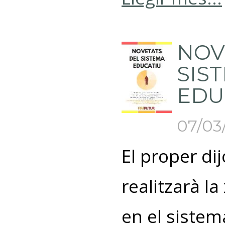
NOV
SIS
EDU
07/03
El proper di
realitzarà l
en el sistem