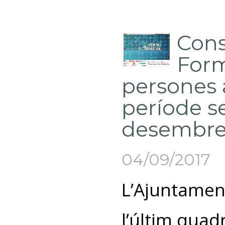
Cons
Form
persones 
període s
desembr
04/09/2017
L’Ajuntament
l’últim quad