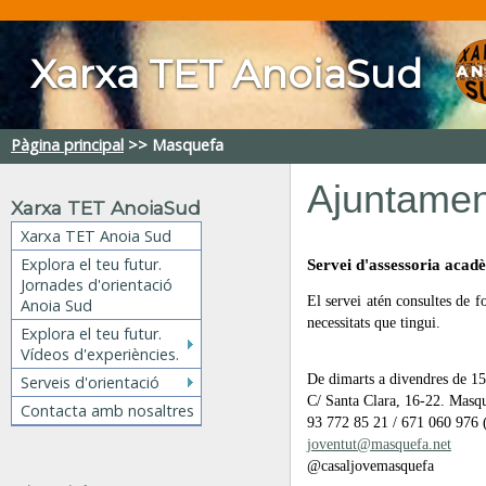
Xarxa TET AnoiaSud
Pàgina principal
>>
Masquefa
Ajuntamen
Xarxa TET AnoiaSud
Xarxa TET Anoia Sud
Explora el teu futur.
Servei d'assessoria acadè
Jornades d'orientació
El servei atén consultes de f
Anoia Sud
necessitats que tingui.
Explora el teu futur.
Vídeos d'experiències.
De dimarts a divendres de 15
Serveis d'orientació
C/ Santa Clara, 16-22. Masq
Contacta amb nosaltres
93 772 85 21 / 671 060 976
joventut@masquefa.net
@casaljovemasquefa